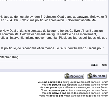
964, face au démocrate Lyndon B. Johnson. Quatre ans auparavant, Goldwater fit
n 1964. J'ai lu ''Voici ma politique'' après avoir lu ''Devenir fasciste Ma
 New Deal et dans le contexte de la guerre froide. Ce livre s’inscrit dans un
ace communiste. Goldwater devient une figure centrale de ce mouvement,
elle à l’interventionnisme gouvernemental. Plusieurs figures politiques tels que
a politique, de l'économie et du monde. Je l'ai surtout lu avec du recul, pour
- Stephen King
IP Noté
Vous
ne pouvez pas
écrire un nouveau sujet dans ce Forum
Vous
ne pouvez pas
répondre aux sujets dans ce Forum
Vous
ne pouvez pas
effacer vos messages dans ce Forum
Vous
ne pouvez pas
éditer vos messages dans ce Forum
Vous
ne pouvez pas
créer des sondages dans ce Forum
Vous
ne pouvez pas
voter dans les sondages de ce Forum