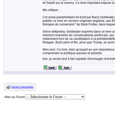
et l'impôt sur le revenu. Ce livre important expose l
Ma critique :
Cet essai pamphlétaire fut écrit par Barry Goldwate
publier ce livre en version originale anglaise, aux Ét
thérapie de conversion'' de Mark Fortier, dans lequel
Selon wikipedia, Goldwater exprime dans ce livre une
moment charnière du conservatisme américain, qui c
notamment lors de sa candidature à la présidentielle
Reagan, Bush père et fils, ainsi que Trump, se sont 
Mon avis: Ce livre, bien qu'ayant eu son importance d
comprendre la politique passée et actuelle.
Ivre, je serais tout à fait capable d'envisager d'ach
Version imprimable
Aller au Forum