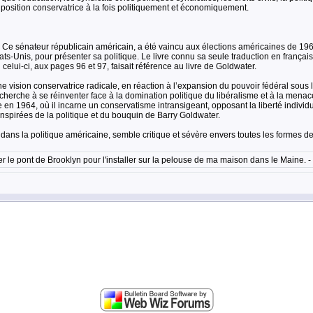
a position conservatrice à la fois politiquement et économiquement.
r. Ce sénateur républicain américain, a été vaincu aux élections américaines de 1
ats-Unis, pour présenter sa politique. Le livre connu sa seule traduction en français e
 celui-ci, aux pages 96 et 97, faisait référence au livre de Goldwater.
 vision conservatrice radicale, en réaction à l’expansion du pouvoir fédéral sous le
herche à se réinventer face à la domination politique du libéralisme et à la men
 en 1964, où il incarne un conservatisme intransigeant, opposant la liberté individu
inspirées de la politique et du bouquin de Barry Goldwater.
ans la politique américaine, semble critique et sévère envers toutes les formes de l
eter le pont de Brooklyn pour l'installer sur la pelouse de ma maison dans le Maine. 