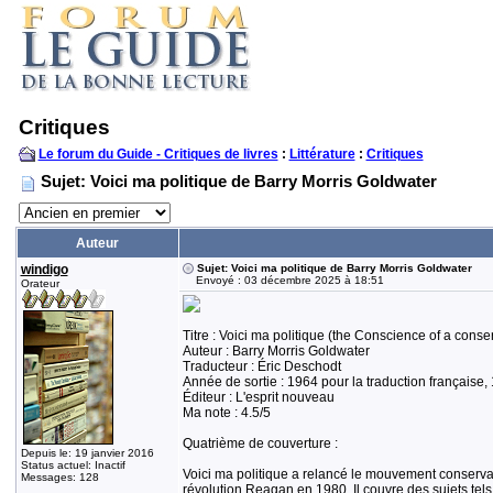
Critiques
Le forum du Guide - Critiques de livres
:
Littérature
:
Critiques
Sujet: Voici ma politique de Barry Morris Goldwater
Auteur
windigo
Sujet: Voici ma politique de Barry Morris Goldwater
Envoyé : 03 décembre 2025 à 18:51
Orateur
Titre : Voici ma politique (the Conscience of a conse
Auteur : Barry Morris Goldwater
Traducteur : Éric Deschodt
Année de sortie : 1964 pour la traduction française,
Éditeur : L'esprit nouveau
Ma note : 4.5/5
Quatrième de couverture :
Depuis le: 19 janvier 2016
Status actuel: Inactif
Voici ma politique a relancé le mouvement conservate
Messages: 128
révolution Reagan en 1980. Il couvre des sujets tels q