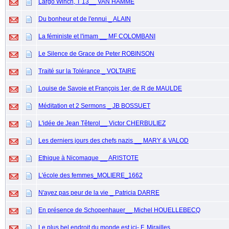
Largo Winch, T 13__ VAN HAMME
Du bonheur et de l'ennui _ ALAIN
La féministe et l'imam __ MF COLOMBANI
Le Silence de Grace de Peter ROBINSON
Traité sur la Tolérance _ VOLTAIRE
Louise de Savoie et François 1er, de R de MAULDE
Méditation et 2 Sermons _ JB BOSSUET
L'idée de Jean Têterol__ Victor CHERBULIEZ
Les derniers jours des chefs nazis __ MARY & VALOD
Ethique à Nicomaque __ ARISTOTE
L'école des femmes_MOLIERE_1662
N'ayez pas peur de la vie _ Patricia DARRE
En présence de Schopenhauer__ Michel HOUELLEBECQ
Le plus bel endroit du monde est ici- F. Mirailles