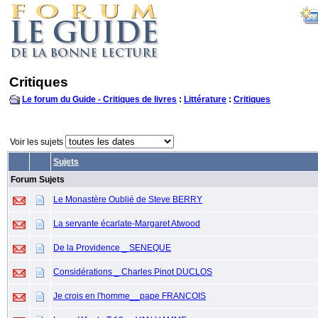
Critiques
Le forum du Guide - Critiques de livres
:
Littérature
:
Critiques
Voir les sujets
Sujets
Forum Sujets
Le Monastère Oublié de Steve BERRY
La servante écarlate-Margaret Atwood
De la Providence _ SENEQUE
Considérations _ Charles Pinot DUCLOS
Je crois en l'homme__pape FRANCOIS