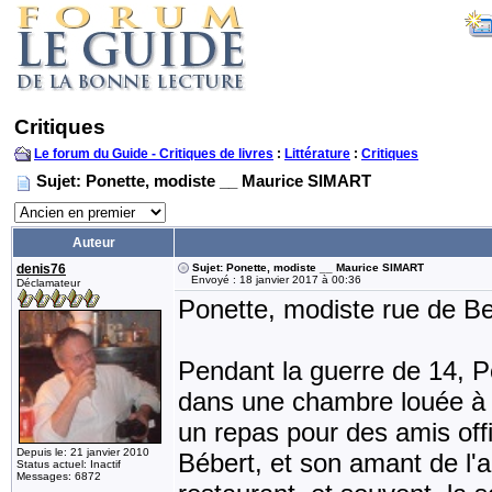
Critiques
Le forum du Guide - Critiques de livres
:
Littérature
:
Critiques
Sujet: Ponette, modiste __ Maurice SIMART
Auteur
denis76
Sujet: Ponette, modiste __ Maurice SIMART
Envoyé : 18 janvier 2017 à 00:36
Déclamateur
Ponette, modiste rue de Be
Pendant la guerre de 14, Po
dans une chambre louée à P
un repas pour des amis offi
Depuis le: 21 janvier 2010
Bébert, et son amant de l'an
Status actuel: Inactif
Messages: 6872