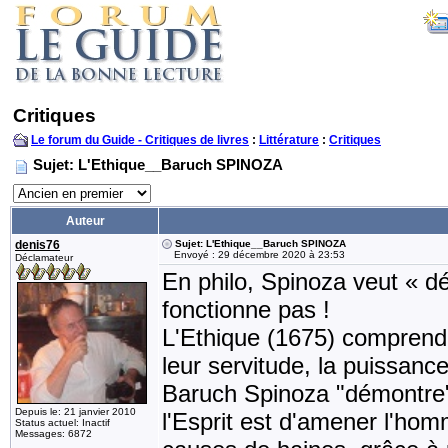
Critiques
Le forum du Guide - Critiques de livres
:
Littérature
:
Critiques
Sujet: L'Ethique__Baruch SPINOZA
Auteur
denis76
Sujet: L'Ethique__Baruch SPINOZA
Envoyé : 29 décembre 2020 à 23:53
Déclamateur
En philo, Spinoza veut « 
fonctionne pas !
L'Ethique (1675) comprend c
leur servitude, la puissanc
Baruch Spinoza "démontre" q
Depuis le: 21 janvier 2010
l'Esprit est d'amener l'ho
Status actuel: Inactif
Messages: 6872