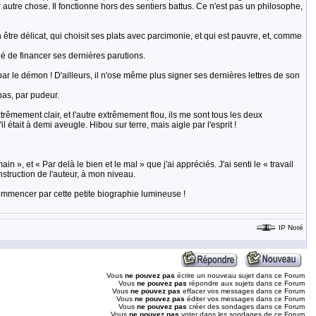
 autre chose. Il fonctionne hors des sentiers battus. Ce n'est pas un philosophe,
tre délicat, qui choisit ses plats avec parcimonie, et qui est pauvre, et, comme
igé de financer ses dernières parutions.
ar le démon ! D'ailleurs, il n'ose même plus signer ses dernières lettres de son
pas, par pudeur.
xtrêmement clair, et l'autre extrêmement flou, ils me sont tous les deux
l était à demi aveugle. Hibou sur terre, mais aigle par l'esprit !
 », et « Par delà le bien et le mal » que j'ai appréciés. J'ai senti le « travail
truction de l'auteur, à mon niveau.
commencer par cette petite biographie lumineuse !
IP Noté
Vous
ne pouvez pas
écrire un nouveau sujet dans ce Forum
Vous
ne pouvez pas
répondre aux sujets dans ce Forum
Vous
ne pouvez pas
effacer vos messages dans ce Forum
Vous
ne pouvez pas
éditer vos messages dans ce Forum
Vous
ne pouvez pas
créer des sondages dans ce Forum
Vous
ne pouvez pas
voter dans les sondages de ce Forum