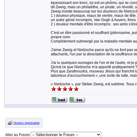
épaississant son tronc, lui est un phénix, qui se co
dit Zweig, mais un philalèthe, un pirate, un révolté,
Zweig insiste beaucoup sur les douleurs de Nietzsch
1 ) douleur physique, maux de ventre, maux de tête..
un autre génie incompris, Van Gogh à Auvers, finira s
2 ) douleur mentale d'être incompris : ses amis s'éloi
.
C'est un être passionné et souffrant (pléonasme, pui
propre nom.
Complètement submergé par la maladie mentale au débu
.
J'aime Zweig et Nietzsche parce qu'ils ne font pas sem
attachants, l'un par la description de la souffrance de
.
J'ai lu quelques ouvrages de l'un et de l'autre, et je
Qu'est ce que Nietzsche m'a apporté pratiquement 
Plus que Zarathoustra, nouveau Jésus qui franchit la r
laborieux d'accouchement », une sorte de lutte, mai
.
« Nietzsche », par Stefan Zweig, est sublime. Tous c
Version imprimable
Aller au Forum