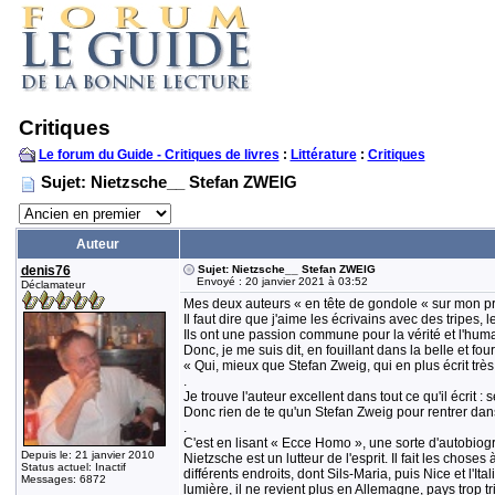
Critiques
Le forum du Guide - Critiques de livres
:
Littérature
:
Critiques
Sujet: Nietzsche__ Stefan ZWEIG
Auteur
denis76
Sujet: Nietzsche__ Stefan ZWEIG
Envoyé : 20 janvier 2021 à 03:52
Déclamateur
Mes deux auteurs « en tête de gondole « sur mon prof
Il faut dire que j'aime les écrivains avec des tripes, 
Ils ont une passion commune pour la vérité et l'humani
Donc, je me suis dit, en fouillant dans la belle et fourn
« Qui, mieux que Stefan Zweig, qui en plus écrit très 
.
Je trouve l'auteur excellent dans tout ce qu'il écrit 
Donc rien de te qu'un Stefan Zweig pour rentrer dans 
.
C'est en lisant « Ecce Homo », une sorte d'autobiogr
Depuis le: 21 janvier 2010
Nietzsche est un lutteur de l'esprit. Il fait les chos
Status actuel: Inactif
différents endroits, dont Sils-Maria, puis Nice et l'It
Messages: 6872
lumière, il ne revient plus en Allemagne, pays trop t