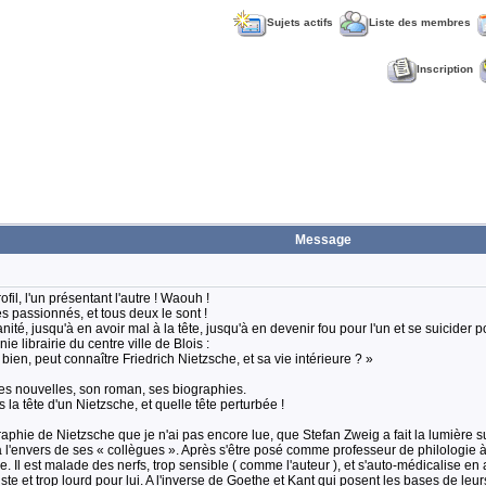
Sujets actifs
Liste des membres
Inscription
Message
il, l'un présentant l'autre ! Waouh !
les passionnés, et tous deux le sont !
té, jusqu'à en avoir mal à la tête, jusqu'à en devenir fou pour l'un et se suicider pou
ie librairie du centre ville de Blois :
bien, peut connaître Friedrich Nietzsche, et sa vie intérieure ? »
: ses nouvelles, son roman, ses biographies.
la tête d'un Nietzsche, et quelle tête perturbée !
aphie de Nietzsche que je n'ai pas encore lue, que Stefan Zweig a fait la lumière su
es à l'envers de ses « collègues ». Après s'être posé comme professeur de philologie à 
alie. Il est malade des nerfs, trop sensible ( comme l'auteur ), et s'auto-médicalise e
riste et trop lourd pour lui. A l'inverse de Goethe et Kant qui posent les bases de l