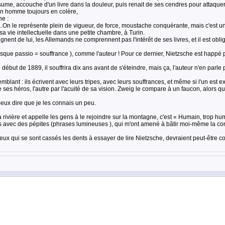
nsume, accouche d'un livre dans la douleur, puis renait de ses cendres pour attaquer
 un homme toujours en colère,
e :
.On le représente plein de vigueur, de force, moustache conquérante, mais c'est un ê
a vie intellectuelle dans une petite chambre, à Turin.
gnent de lui, les Allemands ne comprennent pas l'intérêt de ses livres, et il est obl
sque passio = souffrance ), comme l'auteur ! Pour ce dernier, Nietzsche est happé p
t de 1889, il souffrira dix ans avant de s'éteindre, mais ça, l'auteur n'en parle 
blant : ils écrivent avec leurs tripes, avec leurs souffrances, et même si l'un est e
 ses héros, l'autre par l'acuité de sa vision. Zweig le compare à un faucon, alors qu'i
 peux dire que je les connais un peu.
?
ivière et appelle les gens à le rejoindre sur la montagne, c'est « Humain, trop humain
s avec des pépites (phrases lumineuses ), qui m'ont amené à bâtir moi-même la cons
eux qui se sont cassés les dents à essayer de lire Nietzsche, devraient peut-être 