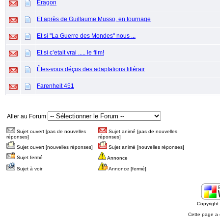
Eragon
Et après de Guillaume Musso, en tournage
Et si "La Guerre des Mondes" nous ...
Et si c’etait vrai ..... le film!
Êtes-vous déçus des adaptations littérair
Farenheit 451
Aller au Forum
Sujet ouvert [pas de nouvelles
Sujet animé [pas de nouvelles
réponses]
réponses]
Sujet ouvert [nouvelles réponses]
Sujet animé [nouvelles réponses]
Sujet fermé
Annonce
Sujet à voir
Annonce [fermé]
Copyrigh
Cette page a 