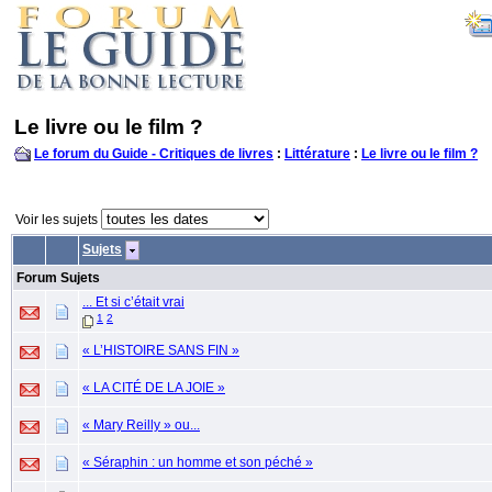
Le livre ou le film ?
Le forum du Guide - Critiques de livres
:
Littérature
:
Le livre ou le film ?
Voir les sujets
Sujets
Forum Sujets
... Et si c’était vrai
1
2
« L’HISTOIRE SANS FIN »
« LA CITÉ DE LA JOIE »
« Mary Reilly » ou...
« Séraphin : un homme et son péché »