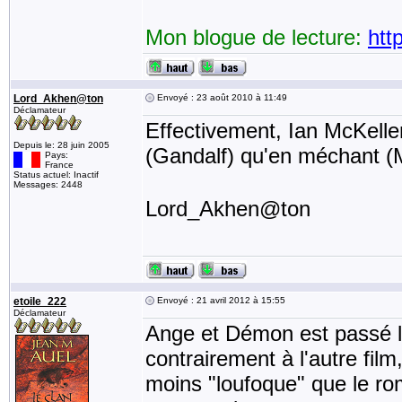
Mon blogue de lecture:
htt
Lord_Akhen@ton
Envoyé : 23 août 2010 à 11:49
Déclamateur
Effectivement, Ian McKellen
Depuis le: 28 juin 2005
(Gandalf) qu'en méchant (
Pays:
France
Status actuel: Inactif
Messages: 2448
Lord_Akhen@ton
etoile_222
Envoyé : 21 avril 2012 à 15:55
Déclamateur
Ange et Démon est passé la
contrairement à l'autre film, 
moins "loufoque" que le ro