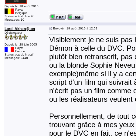
Depuis le: 18 août 2010
Pays:
Belgique
Status actuel: Inactif
Messages: 10
Lord_Akhen@ton
Envoyé : 19 août 2010 à 12:52
Déclamateur
Visiblement je ne suis pas l
Depuis le: 28 juin 2005
Démon à celle du DVC. Pour l
Pays:
France
plutôt bien retranscrit, p
Status actuel: Inactif
Messages: 2448
ou la blonde Sophie Neveu 
exemple)même si il y a cert
script d'un film qui suivrait
n'écrit pas un film comme o
ou les réalisateurs veulent
Personnellement, de tout c
trouvant grâce à mes yeux 
pour le DVC en fait, ce n'