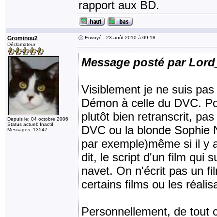
rapport aux BD.
Grominou2
Envoyé : 23 août 2010 à 09:18
Déclamateur
Message posté par Lor
Visiblement je ne suis pas 
Démon à celle du DVC. Pour 
plutôt bien retranscrit, 
Depuis le: 04 octobre 2006
Status actuel: Inactif
DVC ou la blonde Sophie N
Messages: 13547
par exemple)même si il y a
dit, le script d'un film qui 
navet. On n'écrit pas un f
certains films ou les réali
Personnellement, de tout c