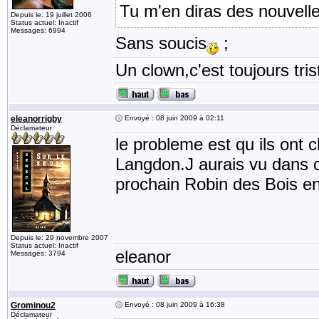
Tu m'en diras des nouvelles
Depuis le: 19 juillet 2006
Status actuel: Inactif
Messages: 6994
Sans soucis
;
Un clown,c'est toujours tris
eleanorrigby
Envoyé : 08 juin 2009 à 02:11
Déclamateur
le probleme est qu ils ont 
Langdon.J aurais vu dans c
prochain Robin des Bois e
Depuis le: 29 novembre 2007
Status actuel: Inactif
eleanor
Messages: 3794
Grominou2
Envoyé : 08 juin 2009 à 16:38
Déclamateur