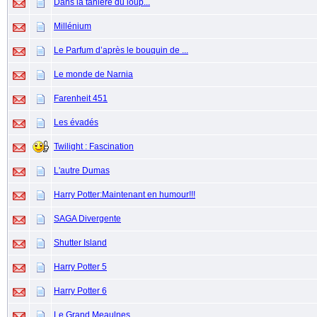
Dans la tanière du loup...
Millénium
Le Parfum d’après le bouquin de ...
Le monde de Narnia
Farenheit 451
Les évadés
Twilight : Fascination
L'autre Dumas
Harry Potter:Maintenant en humour!!!
SAGA Divergente
Shutter Island
Harry Potter 5
Harry Potter 6
Le Grand Meaulnes