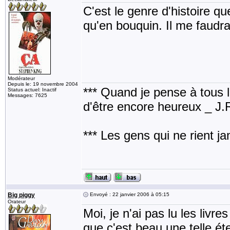
C'est le genre d'histoire qu
qu'en bouquin. Il me faudrai
Modérateur
Depuis le: 19 novembre 2004
*** Quand je pense à tous les
Status actuel: Inactif
Messages: 7625
d'être encore heureux _ J
*** Les gens qui ne rient j
Big piggy
Envoyé : 22 janvier 2006 à 05:15
Orateur
Moi, je n'ai pas lu les livr
que c'est beau une telle ét