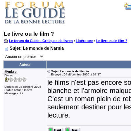
Le livre ou le film ?
Le forum du Guide - Critiques de livres
:
Littérature
:
Le livre ou le film ?
Sujet: Le monde de Narnia
Auteur
@mbre
Sujet: Le monde de Narnia
Envoyé : 09 décembre 2005 à 08:37
Discret
le films n'est pas encore so
Depuis le: 08 octobre 2005
blanche et l'armoire maique 
Status actuel: Inactif
Messages: 29
C'est un roman plein de re
seulement destiner pour le
lecture.