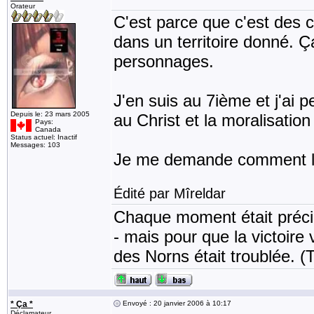
Orateur
C'est parce que c'est des 
dans un territoire donné. 
personnages.
J'en suis au 7ième et j'ai p
Depuis le: 23 mars 2005
au Christ et la moralisatio
Pays:
Canada
Status actuel: Inactif
Messages: 103
Je me demande comment le r
Édité par Mîreldar
Chaque moment était précie
- mais pour que la victoire v
des Norns était troublée. (
* Ça *
Envoyé : 20 janvier 2006 à 10:17
Déclamateur