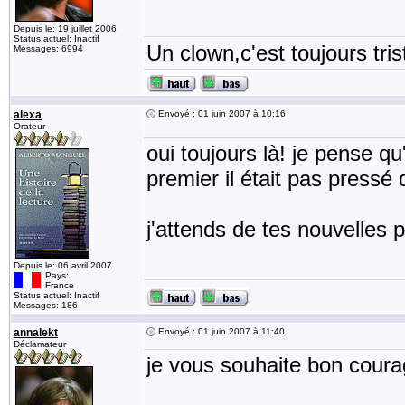
Depuis le: 19 juillet 2006
Status actuel: Inactif
Un clown,c'est toujours tris
Messages: 6994
alexa
Envoyé : 01 juin 2007 à 10:16
Orateur
oui toujours là! je pense qu
premier il était pas pressé d
j'attends de tes nouvelles pet
Depuis le: 06 avril 2007
Pays:
France
Status actuel: Inactif
Messages: 186
annalekt
Envoyé : 01 juin 2007 à 11:40
Déclamateur
je vous souhaite bon courag