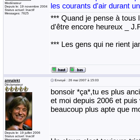
Modérateur
les courants d'air durant u
Depuis le: 19 novembre 2004
Status actuel: Inactif
Messages: 7625
*** Quand je pense à tous les
d'être encore heureux _ J
*** Les gens qui ne rient j
annalekt
Envoyé : 26 mai 2007 à 15:03
Déclamateur
bonsoir *ça*,tu es plus an
et moi depuis 2006 et puis 
beaucoup plus apte que m
Depuis le: 19 juillet 2006
Status actuel: Inactif
Messages: 6994