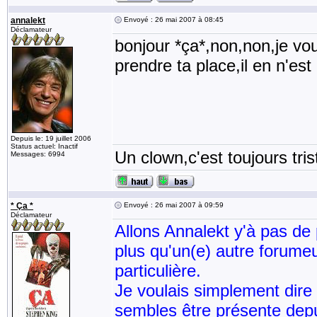
annalekt
Envoyé : 26 mai 2007 à 08:45
Déclamateur
bonjour *ça*,non,non,je vou
prendre ta place,il en n'es
Depuis le: 19 juillet 2006
Status actuel: Inactif
Un clown,c'est toujours tris
Messages: 6994
* Ça *
Envoyé : 26 mai 2007 à 09:59
Déclamateur
Allons Annalekt y'à pas de p
plus qu'un(e) autre forumeu
particulière.
Je voulais simplement dire
sembles être présente dep