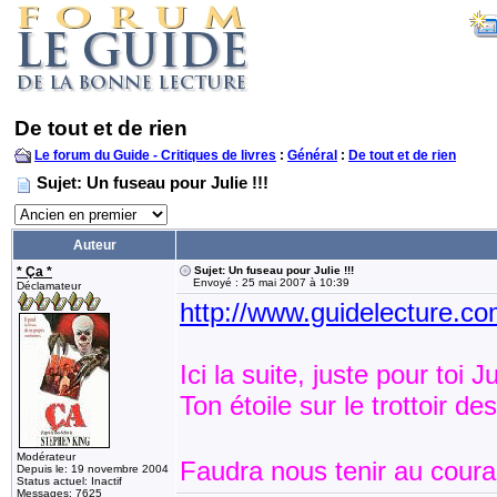
De tout et de rien
Le forum du Guide - Critiques de livres
:
Général
:
De tout et de rien
Sujet: Un fuseau pour Julie !!!
Auteur
* Ça *
Sujet: Un fuseau pour Julie !!!
Envoyé : 25 mai 2007 à 10:39
Déclamateur
http://www.guidelecture.
Ici la suite, juste pour toi Ju
Ton étoile sur le trottoir 
Modérateur
Faudra nous tenir au couran
Depuis le: 19 novembre 2004
Status actuel: Inactif
Messages: 7625