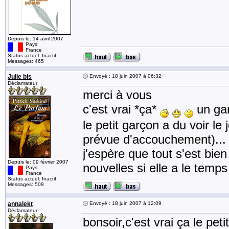
Depuis le: 14 avril 2007
Pays:
France
Status actuel: Inactif
Messages: 465
Julie bis
Envoyé : 18 juin 2007 à 06:32
Déclamateur
merci à vous
c'est vrai *ça*
un gars
le petit garçon a du voir le
prévue d'accouchement)...
j'espère que tout s'est bien
Depuis le: 09 février 2007
nouvelles si elle a le temp
Pays:
France
Status actuel: Inactif
Messages: 508
annalekt
Envoyé : 18 juin 2007 à 12:09
Déclamateur
bonsoir,c'est vrai ça le pe