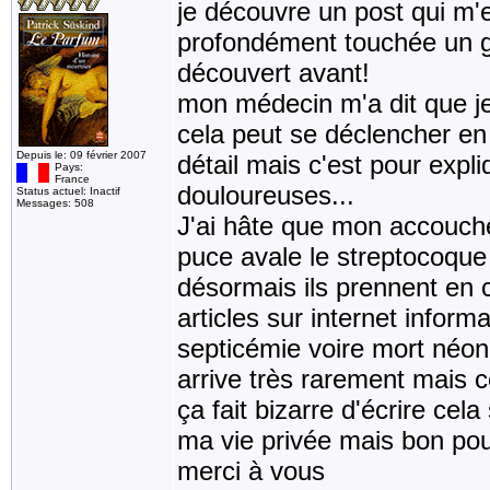
je découvre un post qui m'e
profondément touchée un gra
découvert avant!
mon médecin m'a dit que je
cela peut se déclencher en 
Depuis le: 09 février 2007
détail mais c'est pour expli
Pays:
France
douloureuses...
Status actuel: Inactif
Messages: 508
J'ai hâte que mon accouche
puce avale le streptocoque
désormais ils prennent en c
articles sur internet inform
septicémie voire mort néon
arrive très rarement mais c
ça fait bizarre d'écrire cel
ma vie privée mais bon pou
merci à vous