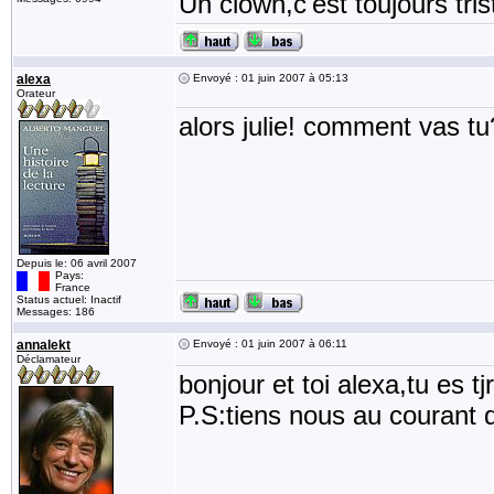
Un clown,c'est toujours tris
alexa
Envoyé : 01 juin 2007 à 05:13
Orateur
alors julie! comment vas tu
Depuis le: 06 avril 2007
Pays:
France
Status actuel: Inactif
Messages: 186
annalekt
Envoyé : 01 juin 2007 à 06:11
Déclamateur
bonjour et toi alexa,tu es t
P.S:tiens nous au courant q