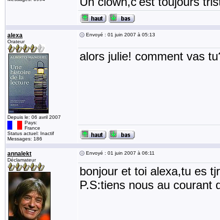
Un clown,c'est toujours tris
alexa
Envoyé : 01 juin 2007 à 05:13
Orateur
alors julie! comment vas tu
Depuis le: 06 avril 2007
Pays:
France
Status actuel: Inactif
Messages: 186
annalekt
Envoyé : 01 juin 2007 à 06:11
Déclamateur
bonjour et toi alexa,tu es t
P.S:tiens nous au courant q