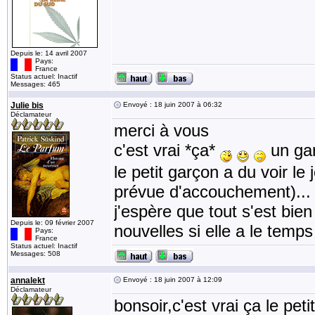
Depuis le: 14 avril 2007
Pays:
France
Status actuel: Inactif
Messages: 465
Julie bis
Envoyé : 18 juin 2007 à 06:32
Déclamateur
merci à vous
c'est vrai *ça*
un gars
le petit garçon a du voir le
prévue d'accouchement)...
j'espère que tout s'est bien
Depuis le: 09 février 2007
nouvelles si elle a le temp
Pays:
France
Status actuel: Inactif
Messages: 508
annalekt
Envoyé : 18 juin 2007 à 12:09
Déclamateur
bonsoir,c'est vrai ça le pe