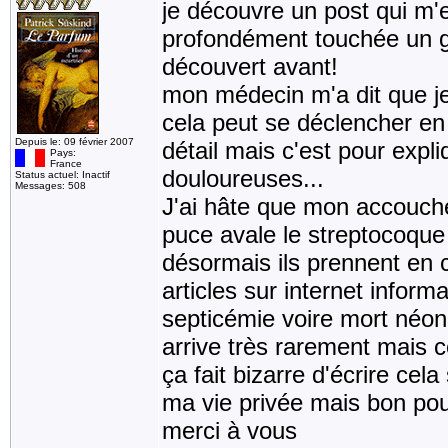
je découvre un post qui m'e
profondément touchée un gra
découvert avant!
mon médecin m'a dit que je
cela peut se déclencher en 
Depuis le: 09 février 2007
détail mais c'est pour expli
Pays:
France
douloureuses...
Status actuel: Inactif
Messages: 508
J'ai hâte que mon accouche
puce avale le streptocoque
désormais ils prennent en c
articles sur internet inform
septicémie voire mort néon
arrive très rarement mais c
ça fait bizarre d'écrire cel
ma vie privée mais bon pou
merci à vous