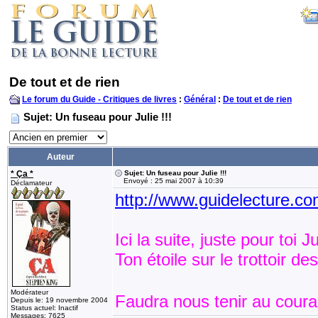
De tout et de rien
Le forum du Guide - Critiques de livres
:
Général
:
De tout et de rien
Sujet: Un fuseau pour Julie !!!
Auteur
* Ça *
Sujet: Un fuseau pour Julie !!!
Envoyé : 25 mai 2007 à 10:39
Déclamateur
http://www.guidelecture.
Ici la suite, juste pour toi Ju
Ton étoile sur le trottoir 
Modérateur
Faudra nous tenir au couran
Depuis le: 19 novembre 2004
Status actuel: Inactif
Messages: 7625