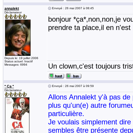
annalekt
Envoyé : 26 mai 2007 à 08:45
Déclamateur
bonjour *ça*,non,non,je vou
prendre ta place,il en n'es
Depuis le: 19 juillet 2006
Status actuel: Inactif
Un clown,c'est toujours tris
Messages: 6994
* Ça *
Envoyé : 26 mai 2007 à 09:59
Déclamateur
Allons Annalekt y'à pas de p
plus qu'un(e) autre forumeu
particulière.
Je voulais simplement dire
sembles être présente dep