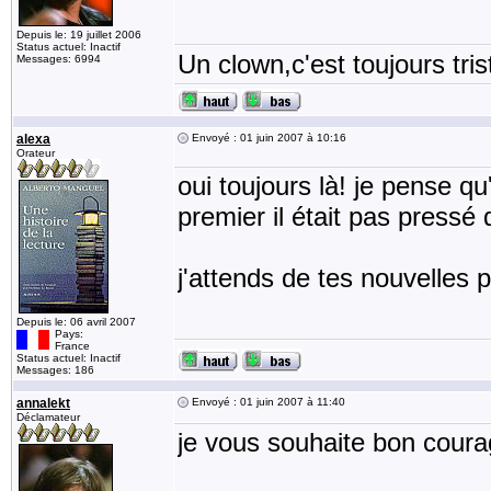
Depuis le: 19 juillet 2006
Status actuel: Inactif
Un clown,c'est toujours tris
Messages: 6994
alexa
Envoyé : 01 juin 2007 à 10:16
Orateur
oui toujours là! je pense qu
premier il était pas pressé d
j'attends de tes nouvelles pet
Depuis le: 06 avril 2007
Pays:
France
Status actuel: Inactif
Messages: 186
annalekt
Envoyé : 01 juin 2007 à 11:40
Déclamateur
je vous souhaite bon courag