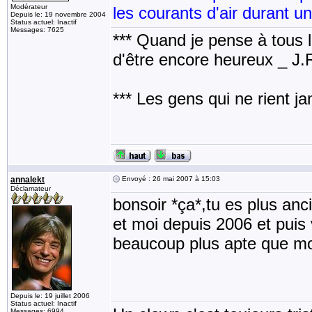
Modérateur
les courants d'air durant u
Depuis le: 19 novembre 2004
Status actuel: Inactif
Messages: 7625
*** Quand je pense à tous les
d'être encore heureux _ J
*** Les gens qui ne rient j
annalekt
Envoyé : 26 mai 2007 à 15:03
Déclamateur
bonsoir *ça*,tu es plus an
et moi depuis 2006 et puis 
beaucoup plus apte que m
Depuis le: 19 juillet 2006
Status actuel: Inactif
Messages: 6994