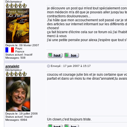
Déclamateur
je découvre un post qui m'est tout spécialement cons
mon médecin m'a dit que je pouvais aller jusqu'au ter
contractions douloureuses...
J'ai hâte que mon accouchement soit passé car je str
des articles sur internet informant sur les différent
choses!
ça fait bizarre d'écrire cela sur ce forum où j'ai l'
merci à vous
j'ai une petite pensée pour alexa j'espère que tout s'
Depuis le: 09 février 2007
Pays:
France
Status actuel: Inactif
Messages: 508
annalekt
Envoyé : 17 juin 2007 à 15:17
Déclamateur
coucou et courage julie bis et je suis certaine que v
parfait et dans un mois tu me diras"annalekt,tu avais 
Depuis le: 19 juillet 2006
Status actuel: Inactif
Un clown,c'est toujours triste.
Messages: 6994