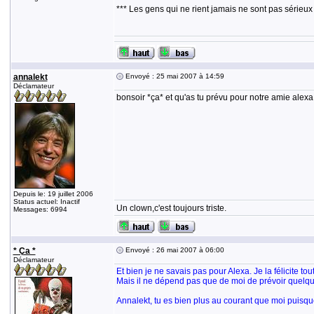
*** Les gens qui ne rient jamais ne sont pas sérieux
annalekt
Envoyé : 25 mai 2007 à 14:59
Déclamateur
bonsoir *ça* et qu'as tu prévu pour notre amie alexa
Depuis le: 19 juillet 2006
Status actuel: Inactif
Un clown,c'est toujours triste.
Messages: 6994
* Ça *
Envoyé : 26 mai 2007 à 06:00
Déclamateur
Et bien je ne savais pas pour Alexa. Je la félicite to
Mais il ne dépend pas que de moi de prévoir quelqu
Annalekt, tu es bien plus au courant que moi puisque 