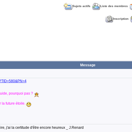
Sujets actifs
Liste des membres
Inscription
Message
sp?TID=580&PN=4
 Guide, pourquoi pas ?
la future étoile.
lire, j'ai la certitude d'être encore heureux _ J.Renard