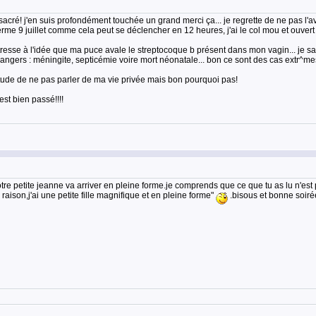
acré! j'en suis profondément touchée un grand merci ça... je regrette de ne pas l'a
me 9 juillet comme cela peut se déclencher en 12 heures, j'ai le col mou et ouvert (
esse à l'idée que ma puce avale le streptocoque b présent dans mon vagin... je sais
s dangers : méningite, septicémie voire mort néonatale... bon ce sont des cas extr^me
habitude de ne pas parler de ma vie privée mais bon pourquoi pas!
est bien passé!!!!
otre petite jeanne va arriver en pleine forme.je comprends que ce que tu as lu n'est p
raison,j'ai une petite fille magnifique et en pleine forme"
.bisous et bonne soiré