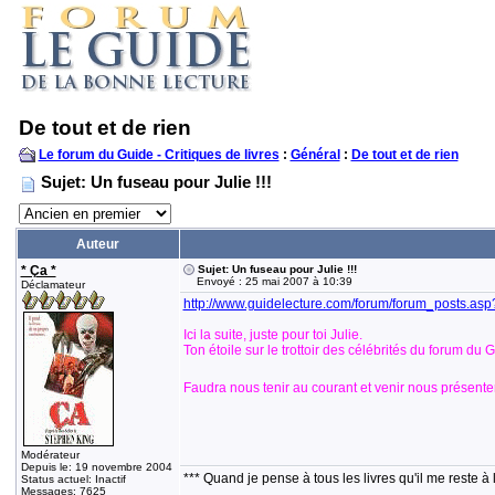
De tout et de rien
Le forum du Guide - Critiques de livres
:
Général
:
De tout et de rien
Sujet: Un fuseau pour Julie !!!
Auteur
* Ça *
Sujet: Un fuseau pour Julie !!!
Envoyé : 25 mai 2007 à 10:39
Déclamateur
http://www.guidelecture.com/forum/forum_posts.a
Ici la suite, juste pour toi Julie.
Ton étoile sur le trottoir des célébrités du forum du
Faudra nous tenir au courant et venir nous présenter 
Modérateur
Depuis le: 19 novembre 2004
*** Quand je pense à tous les livres qu'il me reste à 
Status actuel: Inactif
Messages: 7625