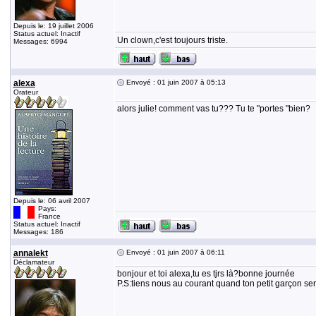
Depuis le: 19 juillet 2006
Status actuel: Inactif
Un clown,c'est toujours triste.
Messages: 6994
alexa
Envoyé : 01 juin 2007 à 05:13
Orateur
alors julie! comment vas tu??? Tu te "portes "bien?
Depuis le: 06 avril 2007
Pays:
France
Status actuel: Inactif
Messages: 186
annalekt
Envoyé : 01 juin 2007 à 06:11
Déclamateur
bonjour et toi alexa,tu es tjrs là?bonne journée
P.S:tiens nous au courant quand ton petit garçon ser