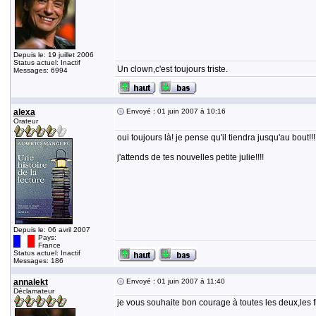
Depuis le: 19 juillet 2006
Status actuel: Inactif
Un clown,c'est toujours triste.
Messages: 6994
alexa
Envoyé : 01 juin 2007 à 10:16
Orateur
oui toujours là! je pense qu'il tiendra jusqu'au bout!!
j'attends de tes nouvelles petite julie!!!!
Depuis le: 06 avril 2007
Pays:
France
Status actuel: Inactif
Messages: 186
annalekt
Envoyé : 01 juin 2007 à 11:40
Déclamateur
je vous souhaite bon courage à toutes les deux,les f