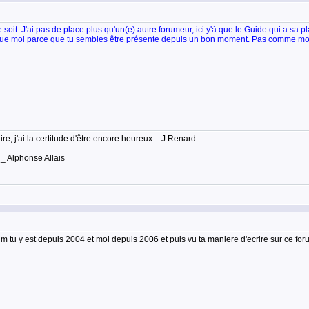
 soit. J'ai pas de place plus qu'un(e) autre forumeur, ici y'à que le Guide qui a sa pl
ue moi parce que tu sembles être présente depuis un bon moment. Pas comme moi q
lire, j'ai la certitude d'être encore heureux _ J.Renard
 _ Alphonse Allais
um tu y est depuis 2004 et moi depuis 2006 et puis vu ta maniere d'ecrire sur ce 