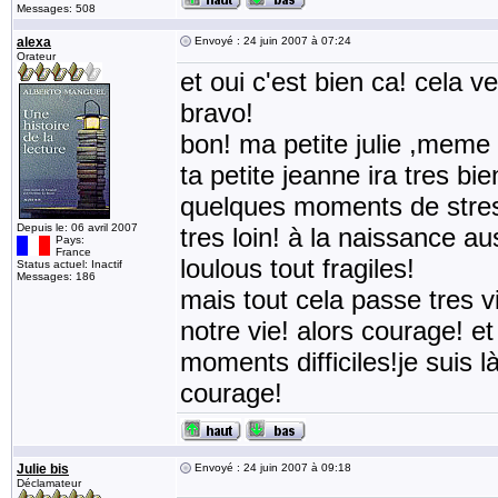
Messages: 508
alexa
Envoyé : 24 juin 2007 à 07:24
Orateur
et oui c'est bien ca! cela v
bravo!
bon! ma petite julie ,meme
ta petite jeanne ira tres bi
quelques moments de stress!
Depuis le: 06 avril 2007
tres loin! à la naissance au
Pays:
France
loulous tout fragiles!
Status actuel: Inactif
Messages: 186
mais tout cela passe tres 
notre vie! alors courage! et
moments difficiles!je suis l
courage!
Julie bis
Envoyé : 24 juin 2007 à 09:18
Déclamateur