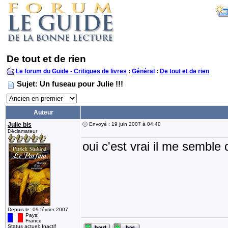
De tout et de rien
Le forum du Guide - Critiques de livres
:
Général
:
De tout et de rien
Sujet: Un fuseau pour Julie !!!
Auteur
Julie bis
Envoyé : 19 juin 2007 à 04:40
Déclamateur
oui c'est vrai il me semble
Depuis le: 09 février 2007
Pays:
France
Status actuel: Inactif