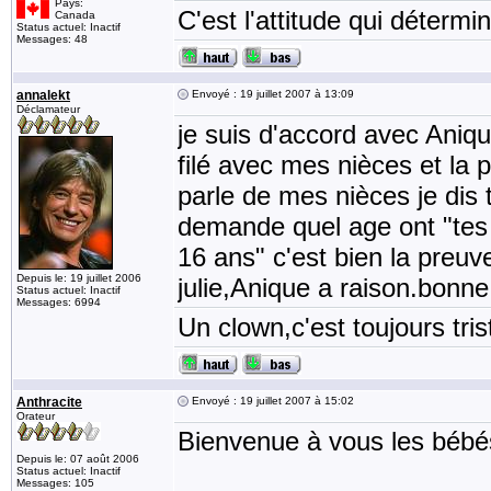
Pays:
C'est l'attitude qui détermin
Canada
Status actuel: Inactif
Messages: 48
annalekt
Envoyé : 19 juillet 2007 à 13:09
Déclamateur
je suis d'accord avec Aniq
filé avec mes nièces et la
parle de mes nièces je dis 
demande quel age ont "tes 
16 ans" c'est bien la preuv
Depuis le: 19 juillet 2006
julie,Anique a raison.bonne
Status actuel: Inactif
Messages: 6994
Un clown,c'est toujours tris
Anthracite
Envoyé : 19 juillet 2007 à 15:02
Orateur
Bienvenue à vous les bébés,
Depuis le: 07 août 2006
Status actuel: Inactif
Messages: 105