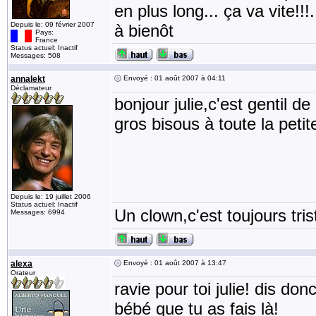
en plus long... ça va vite!!!.
Depuis le: 09 février 2007
à bienôt
Pays:
France
Status actuel: Inactif
Messages: 508
annalekt
Envoyé : 01 août 2007 à 04:11
Déclamateur
bonjour julie,c'est gentil 
gros bisous à toute la petit
Depuis le: 19 juillet 2006
Status actuel: Inactif
Un clown,c'est toujours tris
Messages: 6994
alexa
Envoyé : 01 août 2007 à 13:47
Orateur
ravie pour toi julie! dis do
bébé que tu as fais là!