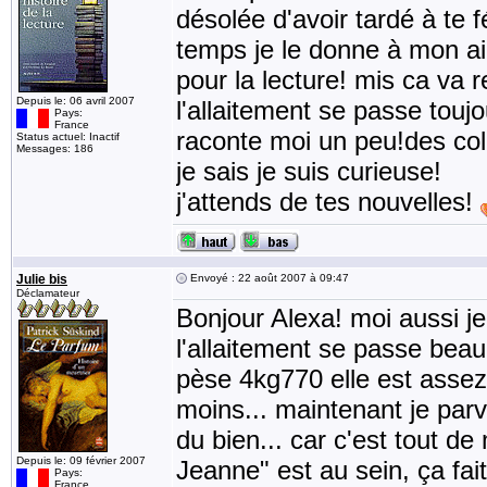
désolée d'avoir tardé à te f
temps je le donne à mon ain
pour la lecture! mis ca va r
Depuis le: 06 avril 2007
l'allaitement se passe touj
Pays:
France
raconte moi un peu!des col
Status actuel: Inactif
Messages: 186
je sais je suis curieuse!
j'attends de tes nouvelles!
Julie bis
Envoyé : 22 août 2007 à 09:47
Déclamateur
Bonjour Alexa! moi aussi je
l'allaitement se passe be
pèse 4kg770 elle est assez
moins... maintenant je parvi
du bien... car c'est tout d
Depuis le: 09 février 2007
Jeanne" est au sein, ça fai
Pays:
France