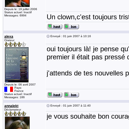
Depuis le: 19 juillet 2006
Status actuel: Inactif
Un clown,c'est toujours tris
Messages: 6994
alexa
Envoyé : 01 juin 2007 à 10:16
Orateur
oui toujours là! je pense qu
premier il était pas pressé d
j'attends de tes nouvelles pet
Depuis le: 06 avril 2007
Pays:
France
Status actuel: Inactif
Messages: 186
annalekt
Envoyé : 01 juin 2007 à 11:40
Déclamateur
je vous souhaite bon courag