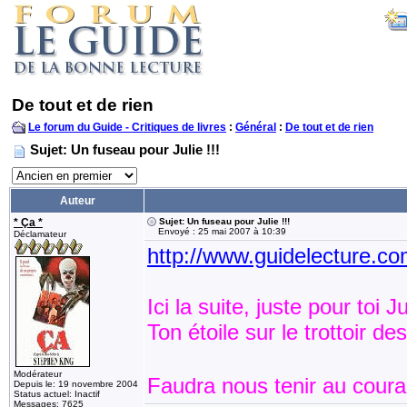
De tout et de rien
Le forum du Guide - Critiques de livres
:
Général
:
De tout et de rien
Sujet: Un fuseau pour Julie !!!
Auteur
* Ça *
Sujet: Un fuseau pour Julie !!!
Envoyé : 25 mai 2007 à 10:39
Déclamateur
http://www.guidelecture.
Ici la suite, juste pour toi Ju
Ton étoile sur le trottoir 
Modérateur
Faudra nous tenir au couran
Depuis le: 19 novembre 2004
Status actuel: Inactif
Messages: 7625