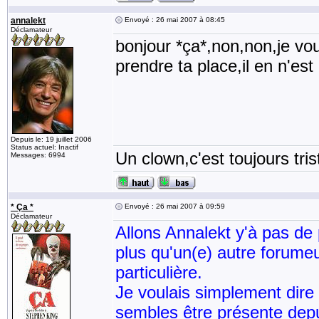
annalekt
Envoyé : 26 mai 2007 à 08:45
Déclamateur
bonjour *ça*,non,non,je vou
prendre ta place,il en n'es
Depuis le: 19 juillet 2006
Status actuel: Inactif
Un clown,c'est toujours tris
Messages: 6994
* Ça *
Envoyé : 26 mai 2007 à 09:59
Déclamateur
Allons Annalekt y'à pas de p
plus qu'un(e) autre forumeu
particulière.
Je voulais simplement dire
sembles être présente dep