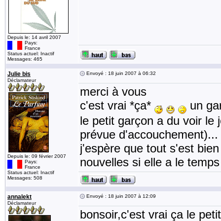
Depuis le: 14 avril 2007
Pays:
France
Status actuel: Inactif
Messages: 465
Julie bis
Envoyé : 18 juin 2007 à 06:32
Déclamateur
merci à vous
c'est vrai *ça*
un gars
le petit garçon a du voir le
prévue d'accouchement)...
j'espère que tout s'est bien
Depuis le: 09 février 2007
nouvelles si elle a le temp
Pays:
France
Status actuel: Inactif
Messages: 508
annalekt
Envoyé : 18 juin 2007 à 12:09
Déclamateur
bonsoir,c'est vrai ça le pe