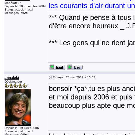
Modérateur
les courants d'air durant u
Depuis le: 19 novembre 2004
Status actuel: Inactif
Messages: 7625
*** Quand je pense à tous les
d'être encore heureux _ J
*** Les gens qui ne rient j
annalekt
Envoyé : 26 mai 2007 à 15:03
Déclamateur
bonsoir *ça*,tu es plus an
et moi depuis 2006 et puis 
beaucoup plus apte que m
Depuis le: 19 juillet 2006
Status actuel: Inactif
Messages: 6994