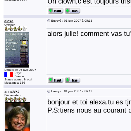
Un clown,c'est toujours tris
alexa
Envoyé : 01 juin 2007 à 05:13
Orateur
alors julie! comment vas tu
Depuis le: 06 avril 2007
Pays:
France
Status actuel: Inactif
Messages: 186
annalekt
Envoyé : 01 juin 2007 à 06:11
Déclamateur
bonjour et toi alexa,tu es t
P.S:tiens nous au courant q