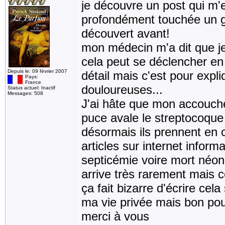
je découvre un post qui m'e
profondément touchée un gra
découvert avant!
mon médecin m'a dit que je
cela peut se déclencher en 
Depuis le: 09 février 2007
détail mais c'est pour expli
Pays:
France
douloureuses...
Status actuel: Inactif
Messages: 508
J'ai hâte que mon accouche
puce avale le streptocoque
désormais ils prennent en c
articles sur internet inform
septicémie voire mort néon
arrive très rarement mais c
ça fait bizarre d'écrire cel
ma vie privée mais bon pou
merci à vous