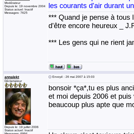
Modérateur
les courants d'air durant u
Depuis le: 19 novembre 2004
Status actuel: Inactif
Messages: 7625
*** Quand je pense à tous les
d'être encore heureux _ J
*** Les gens qui ne rient j
annalekt
Envoyé : 26 mai 2007 à 15:03
Déclamateur
bonsoir *ça*,tu es plus an
et moi depuis 2006 et puis 
beaucoup plus apte que m
Depuis le: 19 juillet 2006
Status actuel: Inactif
Messages: 6994