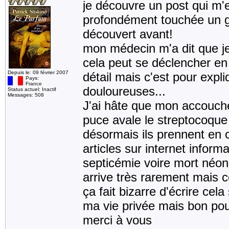
je découvre un post qui m'e
profondément touchée un gra
découvert avant!
mon médecin m'a dit que je
cela peut se déclencher en 
Depuis le: 09 février 2007
détail mais c'est pour expli
Pays:
France
douloureuses...
Status actuel: Inactif
Messages: 508
J'ai hâte que mon accouche
puce avale le streptocoque
désormais ils prennent en c
articles sur internet inform
septicémie voire mort néon
arrive très rarement mais c
ça fait bizarre d'écrire cel
ma vie privée mais bon pou
merci à vous