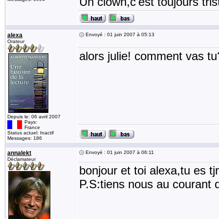
Un clown,c'est toujours tris
alexa
Envoyé : 01 juin 2007 à 05:13
Orateur
alors julie! comment vas tu
Depuis le: 06 avril 2007
Pays:
France
Status actuel: Inactif
Messages: 186
annalekt
Envoyé : 01 juin 2007 à 06:11
Déclamateur
bonjour et toi alexa,tu es t
P.S:tiens nous au courant q