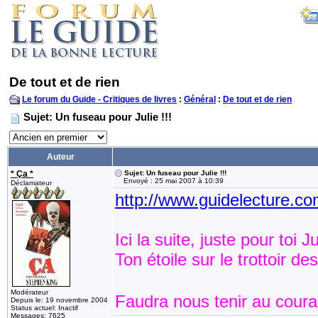
De tout et de rien
Le forum du Guide - Critiques de livres
:
Général
:
De tout et de rien
Sujet: Un fuseau pour Julie !!!
Auteur
* Ça *
Sujet: Un fuseau pour Julie !!!
Envoyé : 25 mai 2007 à 10:39
Déclamateur
http://www.guidelecture.
Ici la suite, juste pour toi Ju
Ton étoile sur le trottoir 
Modérateur
Faudra nous tenir au couran
Depuis le: 19 novembre 2004
Status actuel: Inactif
Messages: 7625