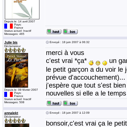
Depuis le: 14 avril 2007
Pays:
France
Status actuel: Inactif
Messages: 465
Julie bis
Envoyé : 18 juin 2007 à 06:32
Déclamateur
merci à vous
c'est vrai *ça*
un gars
le petit garçon a du voir le
prévue d'accouchement)...
j'espère que tout s'est bien
Depuis le: 09 février 2007
nouvelles si elle a le temp
Pays:
France
Status actuel: Inactif
Messages: 508
annalekt
Envoyé : 18 juin 2007 à 12:09
Déclamateur
bonsoir,c'est vrai ça le pe