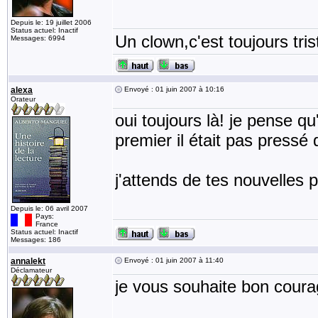
Depuis le: 19 juillet 2006
Status actuel: Inactif
Un clown,c'est toujours tris
Messages: 6994
alexa
Envoyé : 01 juin 2007 à 10:16
Orateur
oui toujours là! je pense qu
premier il était pas pressé d
j'attends de tes nouvelles pet
Depuis le: 06 avril 2007
Pays:
France
Status actuel: Inactif
Messages: 186
annalekt
Envoyé : 01 juin 2007 à 11:40
Déclamateur
je vous souhaite bon courag