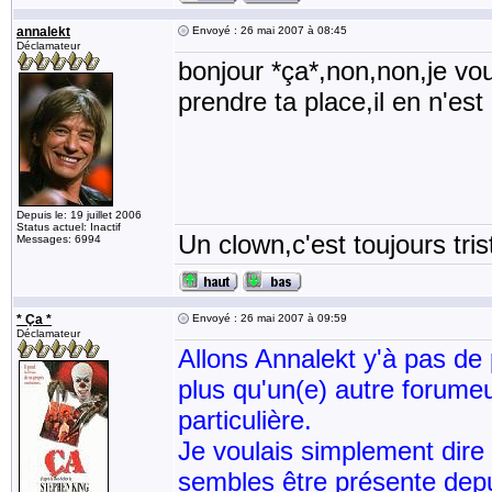
annalekt
Envoyé : 26 mai 2007 à 08:45
Déclamateur
bonjour *ça*,non,non,je vou
prendre ta place,il en n'es
Depuis le: 19 juillet 2006
Status actuel: Inactif
Un clown,c'est toujours tris
Messages: 6994
* Ça *
Envoyé : 26 mai 2007 à 09:59
Déclamateur
Allons Annalekt y'à pas de p
plus qu'un(e) autre forumeu
particulière.
Je voulais simplement dire
sembles être présente dep