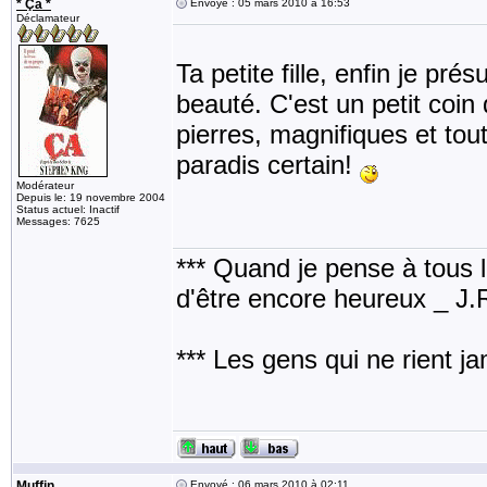
* Ça *
Envoyé : 05 mars 2010 à 16:53
Déclamateur
Ta petite fille, enfin je pré
beauté. C'est un petit coin 
pierres, magnifiques et tou
paradis certain!
Modérateur
Depuis le: 19 novembre 2004
Status actuel: Inactif
Messages: 7625
*** Quand je pense à tous les
d'être encore heureux _ J
*** Les gens qui ne rient j
Muffin
Envoyé : 06 mars 2010 à 02:11