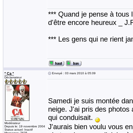
*** Quand je pense à tous les
d'être encore heureux _ J
*** Les gens qui ne rient j
* Ça *
Envoyé : 03 mars 2010 à 05:09
Déclamateur
Samedi je suis montée dans
neige. J'ai pris des photo
qui conduisait.
Modérateur
J'aurais bien voulu vous en
Depuis le: 19 novembre 2004
Status actuel: Inactif
Messages: 7625