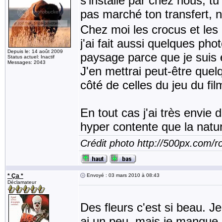
s'installe par chez nous, 
pas marché ton transfert, 
Chez moi les crocus et les p
j'ai fait aussi quelques ph
Depuis le: 14 août 2009
paysage parce que je suis en
Status actuel: Inactif
Messages: 2043
J'en mettrai peut-être qu
côté de celles du jeu du fil
En tout cas j'ai très envie d
hyper contente que la nature
Crédit photo http://500px.com/
* Ça *
Envoyé : 03 mars 2010 à 08:43
Déclamateur
Des fleurs c'est si beau. J
ai un peu, mais je manque d