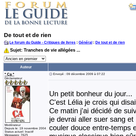
De tout et de rien
Le forum du Guide - Critiques de livres
:
Général
:
De tout et de rien
Sujet: Tranches de vie allégées ...
Auteur
* Ça *
Envoyé : 09 décembre 2009 à 07:22
Déclamateur
Un petit bonheur du jour...
C'est Lélia je crois qui di
Ce matin j'ai décidé de sui
je devrai aller suer sang et
Modérateur
couler douce entre-temps 
Depuis le: 19 novembre 2004
Status actuel: Inactif
Messages: 7625