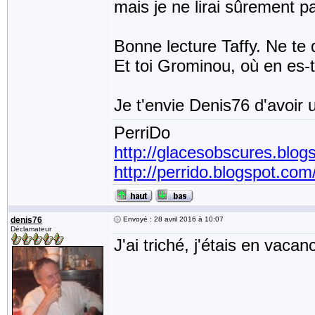
mais je ne lirai sûrement pa
Bonne lecture Taffy. Ne te 
Et toi Grominou, où en es-
Je t'envie Denis76 d'avoir 
PerriDo
http://glacesobscures.blog
http://perrido.blogspot.com
denis76
Envoyé : 28 avril 2016 à 10:07
Déclamateur
J'ai triché, j'étais en vaca