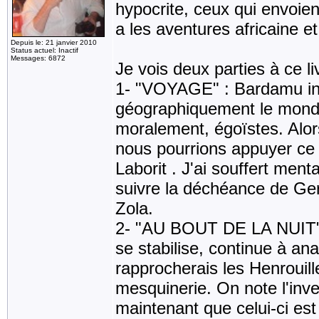
hypocrite, ceux qui envoient
a les aventures africaine et
Depuis le: 21 janvier 2010
Status actuel: Inactif
Messages: 6872
Je vois deux parties à ce li
1- "VOYAGE" : Bardamu ins
géographiquement le mond
moralement, égoïstes. Alor
nous pourrions appuyer ce 
Laborit . J'ai souffert men
suivre la déchéance de Ge
Zola.
2- "AU BOUT DE LA NUIT" :
se stabilise, continue à an
rapprocherais les Henrouil
mesquinerie. On note l'inve
maintenant que celui-ci est