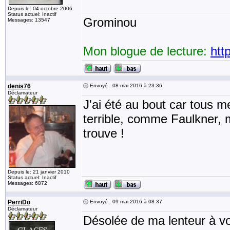
Depuis le: 04 octobre 2006
Status actuel: Inactif
Grominou
Messages: 13547
Mon blogue de lecture:
htt
denis76
Envoyé : 08 mai 2016 à 23:36
Déclamateur
J'ai été au bout car tous m
terrible, comme Faulkner, m
trouve !
Depuis le: 21 janvier 2010
Status actuel: Inactif
Messages: 6872
PerriDo
Envoyé : 09 mai 2016 à 08:37
Déclamateur
Désolée de ma lenteur à vo