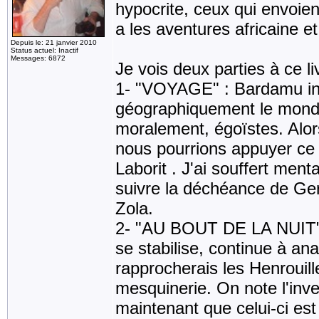
hypocrite, ceux qui envoient
a les aventures africaine et
Depuis le: 21 janvier 2010
Status actuel: Inactif
Messages: 6872
Je vois deux parties à ce li
1- "VOYAGE" : Bardamu ins
géographiquement le mond
moralement, égoïstes. Alor
nous pourrions appuyer ce 
Laborit . J'ai souffert men
suivre la déchéance de Ge
Zola.
2- "AU BOUT DE LA NUIT" :
se stabilise, continue à an
rapprocherais les Henrouil
mesquinerie. On note l'inve
maintenant que celui-ci est