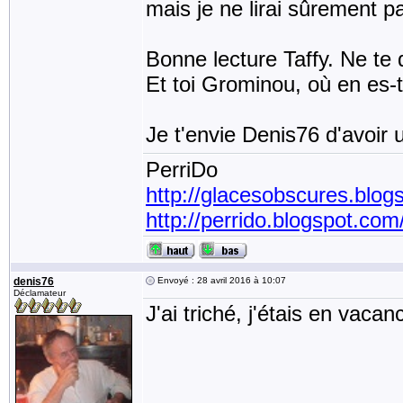
mais je ne lirai sûrement pa
Bonne lecture Taffy. Ne te 
Et toi Grominou, où en es-
Je t'envie Denis76 d'avoir 
PerriDo
http://glacesobscures.blog
http://perrido.blogspot.com
denis76
Envoyé : 28 avril 2016 à 10:07
Déclamateur
J'ai triché, j'étais en vaca