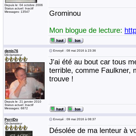
Depuis le: 04 octobre 2006
Status actuel: Inactif
Grominou
Messages: 13547
Mon blogue de lecture:
htt
denis76
Envoyé : 08 mai 2016 à 23:36
Déclamateur
J'ai été au bout car tous m
terrible, comme Faulkner, m
trouve !
Depuis le: 21 janvier 2010
Status actuel: Inactif
Messages: 6872
PerriDo
Envoyé : 09 mai 2016 à 08:37
Déclamateur
Désolée de ma lenteur à vo