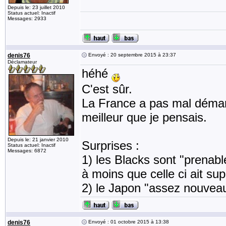
Depuis le: 23 juillet 2010
Status actuel: Inactif
Messages: 2933
denis76
Envoyé : 20 septembre 2015 à 23:37
Déclamateur
héhé
C'est sûr.
La France a pas mal démarré
meilleur que je pensais.
Depuis le: 21 janvier 2010
Surprises :
Status actuel: Inactif
Messages: 6872
1) les Blacks sont "prenable
à moins que celle ci ait sup
2) le Japon "assez nouveau
denis76
Envoyé : 01 octobre 2015 à 13:38