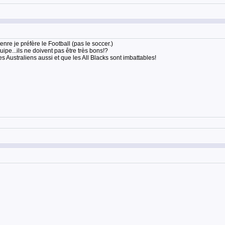
nre je préfère le Football (pas le soccer.)
e...ils ne doivent pas être très bons!?
es Australiens aussi et que les All Blacks sont imbattables!