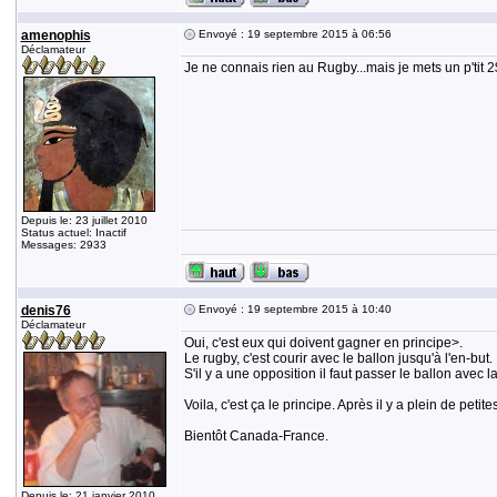
amenophis
Envoyé : 19 septembre 2015 à 06:56
Déclamateur
Je ne connais rien au Rugby...mais je mets un p'tit 
Depuis le: 23 juillet 2010
Status actuel: Inactif
Messages: 2933
denis76
Envoyé : 19 septembre 2015 à 10:40
Déclamateur
Oui, c'est eux qui doivent gagner en principe>.
Le rugby, c'est courir avec le ballon jusqu'à l'en-but.
S'il y a une opposition il faut passer le ballon avec l
Voila, c'est ça le principe. Après il y a plein de peti
Bientôt Canada-France.
Depuis le: 21 janvier 2010