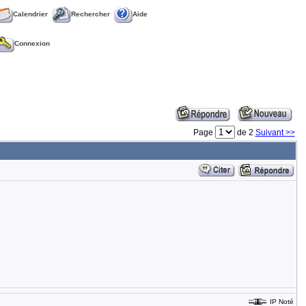
Calendrier
Rechercher
Aide
Connexion
Page
de 2
Suivant >>
IP Noté