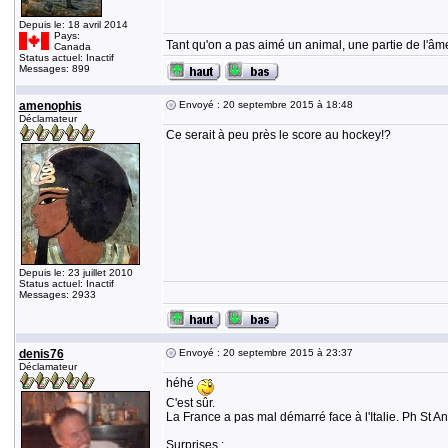
Depuis le: 18 avril 2014
Pays:
Tant qu'on a pas aimé un animal, une partie de l'âme
Canada
Status actuel: Inactif
Messages: 899
amenophis
Envoyé : 20 septembre 2015 à 18:48
Déclamateur
Ce serait à peu près le score au hockey!?
Depuis le: 23 juillet 2010
Status actuel: Inactif
Messages: 2933
denis76
Envoyé : 20 septembre 2015 à 23:37
Déclamateur
héhé
C'est sûr.
La France a pas mal démarré face à l'Italie. Ph St And
Surprises :