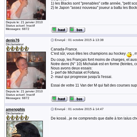
1) les Blacks sont "prenables" cette année, "petit sco
2) le Japon "assez nouveau" joueur a battu les Bock
Depuis le: 21 janvier 2010
Status actuel: Inactif
Messages: 6872
denis76
Envoyé : 01 octobre 2015 à 13:38
Déclamateur
Canada-France.
C'est sûr, vous êtes les champions au hockey
, m
Du coup, les Français font moins de charges, et auss
Notre demi (N° 10) Michalak est en forme (feintes, c
Nous avons deux essais:
1- perf de Michalak et Fofana.
2- maul qui progresse jusqu'à l'essai.
Essai de votre 11 Van der M qui fait des courses s
Depuis le: 21 janvier 2010
Status actuel: Inactif
Messages: 6872
amenophis
Envoyé : 01 octobre 2015 à 14:47
Déclamateur
De kossé...je ne comprends que dalle à ton laïus c