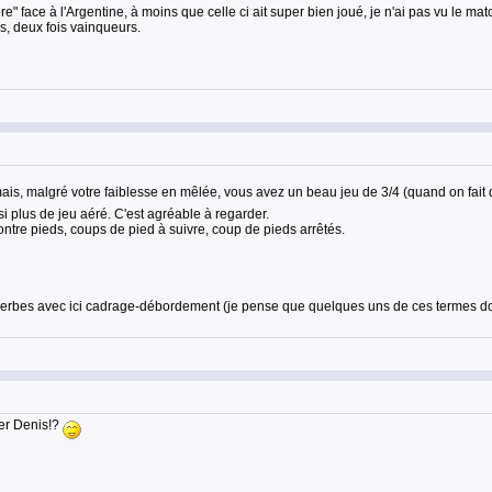
re" face à l'Argentine, à moins que celle ci ait super bien joué, je n'ai pas vu le mat
s, deux fois vainqueurs.
ais, malgré votre faiblesse en mêlée, vous avez un beau jeu de 3/4 (quand on fait 
i plus de jeu aéré. C'est agréable à regarder.
ontre pieds, coups de pied à suivre, coup de pieds arrêtés.
uperbes avec ici cadrage-débordement (je pense que quelques uns de ces termes d
her Denis!?