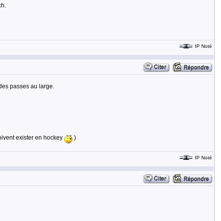
ch.
IP Noté
des passes au large.
oivent exister en hockey
)
IP Noté