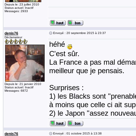
Depuis le: 23 juillet 2010
Status actuel: Inactif
Messages: 2933
denis76
Envoyé : 20 septembre 2015 à 23:37
Déclamateur
héhé
C'est sûr.
La France a pas mal démarré
meilleur que je pensais.
Depuis le: 21 janvier 2010
Surprises :
Status actuel: Inactif
Messages: 6872
1) les Blacks sont "prenable
à moins que celle ci ait sup
2) le Japon "assez nouveau
denis76
Envoyé : 01 octobre 2015 à 13:38