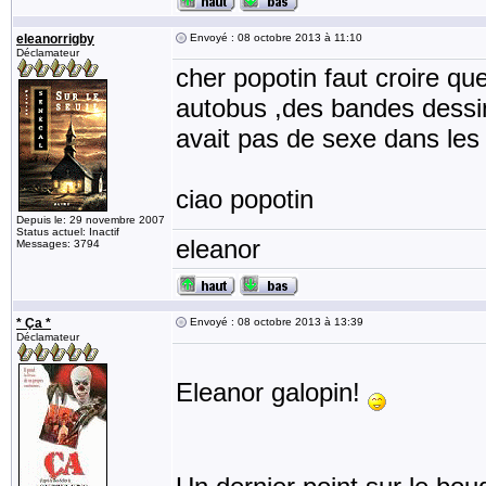
eleanorrigby
Envoyé : 08 octobre 2013 à 11:10
Déclamateur
cher popotin faut croire qu
autobus ,des bandes dessin
avait pas de sexe dans les 
ciao popotin
Depuis le: 29 novembre 2007
Status actuel: Inactif
eleanor
Messages: 3794
* Ça *
Envoyé : 08 octobre 2013 à 13:39
Déclamateur
Eleanor galopin!