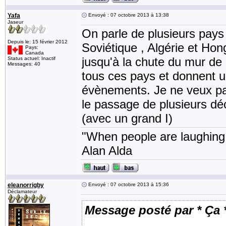
Yafa
Envoyé : 07 octobre 2013 à 13:38
Jaseur
On parle de plusieurs pays
Depuis le: 15 février 2012
Soviétique , Algérie et Hon
Pays:
Canada
jusqu'à la chute du mur de 
Status actuel: Inactif
Messages: 40
tous ces pays et donnent u
évènements. Je ne veux pas
le passage de plusieurs déc
(avec un grand I)
"When people are laughing, 
Alan Alda
eleanorrigby
Envoyé : 07 octobre 2013 à 15:36
Déclamateur
Message posté par * Ça 