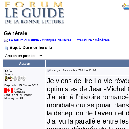
Générale
Le forum du Guide - Critiques de livres
:
Littérature
:
Générale
Sujet: Dernier livre lu
Auteur
Yafa
Envoyé : 07 octobre 2013 à 11:14
Jaseur
Je viens de lire La vie rêv
Depuis le: 15 février 2012
optimistes de Jean-Michel
Pays:
Canada
J’ai aimé l’histoire romanc
Status actuel: Inactif
Messages: 40
mondiale qui se jouait dans
la déception de l’avenu et
J’ai vu la parallèle entre l