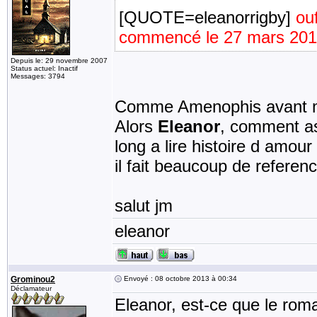
[QUOTE=eleanorrigby]
ou
commencé le 27 mars 201
Depuis le: 29 novembre 2007
Status actuel: Inactif
Messages: 3794
Comme Amenophis avant m
Alors
Eleanor
, comment as
long a lire histoire d amour
il fait beaucoup de ref
salut jm
eleanor
Grominou2
Envoyé : 08 octobre 2013 à 00:34
Déclamateur
Eleanor, est-ce que le roma