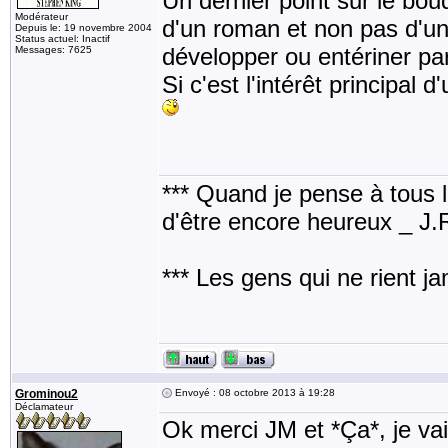
Un dernier point sur le bo
Modérateur
d'un roman et non pas d'un 
Depuis le: 19 novembre 2004
Status actuel: Inactif
développer ou entériner pa
Messages: 7625
Si c'est l'intérêt principal d
*** Quand je pense à tous les
d'être encore heureux _ J
*** Les gens qui ne rient j
Grominou2
Envoyé : 08 octobre 2013 à 19:28
Déclamateur
Ok merci JM et *Ça*, je vai