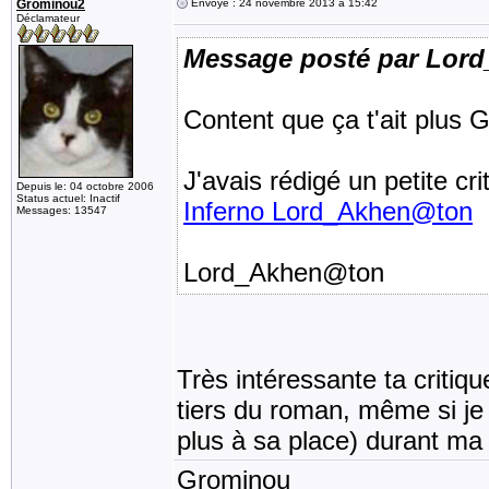
Grominou2
Envoyé : 24 novembre 2013 à 15:42
Déclamateur
Message posté par Lor
Content que ça t'ait plus 
J'avais rédigé un petite cr
Depuis le: 04 octobre 2006
Status actuel: Inactif
Inferno Lord_Akhen@ton
Messages: 13547
Lord_Akhen@ton
Très intéressante ta critiq
tiers du roman, même si je n
plus à sa place) durant ma 
Grominou