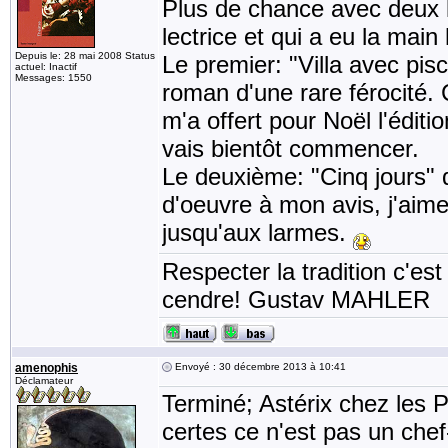
Plus de chance avec deux li
lectrice et qui a eu la main
Depuis le: 28 mai 2008 Status
Le premier: "Villa avec pi
actuel: Inactif
Messages: 1550
roman d'une rare férocité.
m'a offert pour Noël l'édit
vais bientôt commencer.
Le deuxième: "Cinq jours"
d'oeuvre à mon avis, j'aim
jusqu'aux larmes.
Respecter la tradition c'est
cendre! Gustav MAHLER
amenophis
Envoyé : 30 décembre 2013 à 10:41
Déclamateur
Terminé; Astérix chez les P
certes ce n'est pas un ch