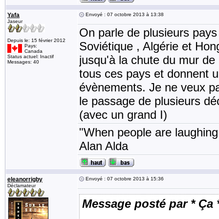
Yafa
Envoyé : 07 octobre 2013 à 13:38
Jaseur
On parle de plusieurs pays
Depuis le: 15 février 2012
Soviétique , Algérie et Hon
Pays:
Canada
jusqu'à la chute du mur de 
Status actuel: Inactif
Messages: 40
tous ces pays et donnent u
évènements. Je ne veux pas
le passage de plusieurs déc
(avec un grand I)
"When people are laughing, 
Alan Alda
eleanorrigby
Envoyé : 07 octobre 2013 à 15:36
Déclamateur
Message posté par * Ça 