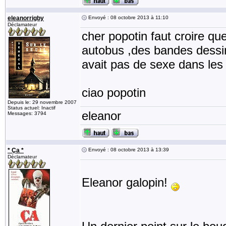
eleanorrigby
Envoyé : 08 octobre 2013 à 11:10
Déclamateur
cher popotin faut croire qu
autobus ,des bandes dessin
avait pas de sexe dans les 
ciao popotin
Depuis le: 29 novembre 2007
Status actuel: Inactif
eleanor
Messages: 3794
* Ça *
Envoyé : 08 octobre 2013 à 13:39
Déclamateur
Eleanor galopin!