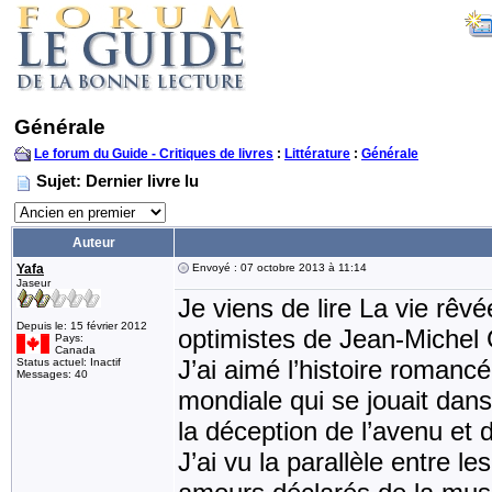
Générale
Le forum du Guide - Critiques de livres
:
Littérature
:
Générale
Sujet: Dernier livre lu
Auteur
Yafa
Envoyé : 07 octobre 2013 à 11:14
Jaseur
Je viens de lire La vie rêv
Depuis le: 15 février 2012
optimistes de Jean-Michel
Pays:
Canada
J’ai aimé l’histoire romanc
Status actuel: Inactif
Messages: 40
mondiale qui se jouait dans
la déception de l’avenu et
J’ai vu la parallèle entre l