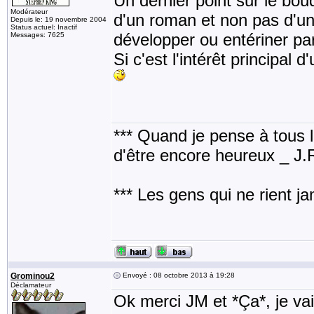
Un dernier point sur le bo
Modérateur
d'un roman et non pas d'un 
Depuis le: 19 novembre 2004
Status actuel: Inactif
développer ou entériner pa
Messages: 7625
Si c'est l'intérêt principal d
*** Quand je pense à tous les
d'être encore heureux _ J
*** Les gens qui ne rient j
Grominou2
Envoyé : 08 octobre 2013 à 19:28
Déclamateur
Ok merci JM et *Ça*, je vai