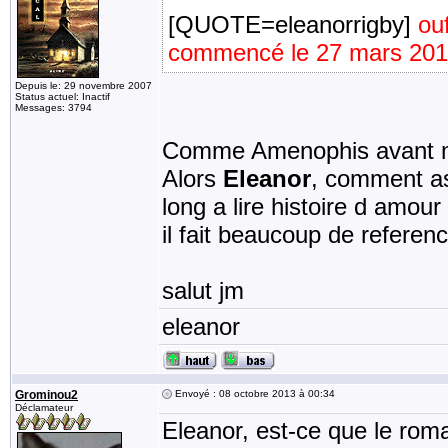
[QUOTE=eleanorrigby]
ou
commencé le 27 mars 201
Depuis le: 29 novembre 2007
Status actuel: Inactif
Messages: 3794
Comme Amenophis avant m
Alors
Eleanor
, comment as
long a lire histoire d amour
il fait beaucoup de ref
salut jm
eleanor
Grominou2
Envoyé : 08 octobre 2013 à 00:34
Déclamateur
Eleanor, est-ce que le roma