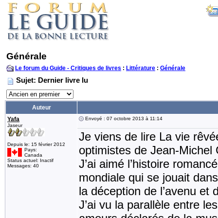
Générale
Le forum du Guide - Critiques de livres
:
Littérature
:
Générale
Sujet: Dernier livre lu
Auteur
Yafa
Envoyé : 07 octobre 2013 à 11:14
Jaseur
Je viens de lire La vie rêv
Depuis le: 15 février 2012
optimistes de Jean-Michel
Pays:
Canada
J’ai aimé l’histoire romanc
Status actuel: Inactif
Messages: 40
mondiale qui se jouait dans
la déception de l’avenu et
J’ai vu la parallèle entre l