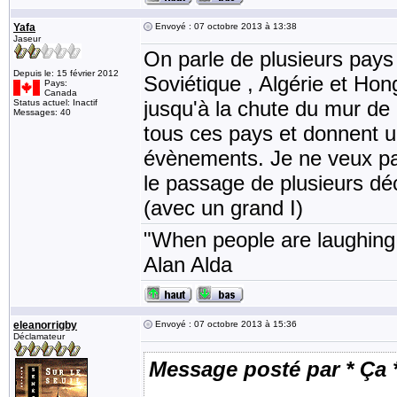
Yafa
Envoyé : 07 octobre 2013 à 13:38
Jaseur
On parle de plusieurs pays
Depuis le: 15 février 2012
Soviétique , Algérie et Hon
Pays:
Canada
jusqu'à la chute du mur de 
Status actuel: Inactif
Messages: 40
tous ces pays et donnent u
évènements. Je ne veux pas
le passage de plusieurs déc
(avec un grand I)
"When people are laughing, 
Alan Alda
eleanorrigby
Envoyé : 07 octobre 2013 à 15:36
Déclamateur
Message posté par * Ça 