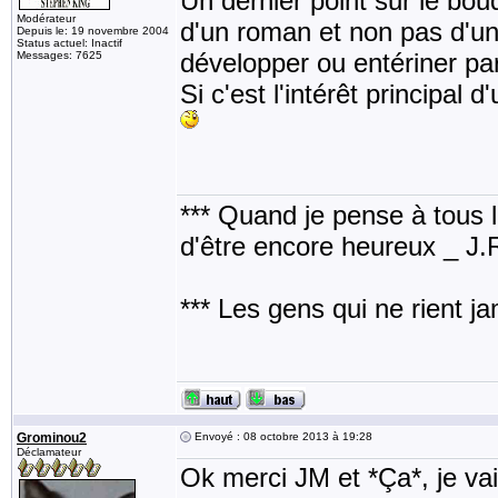
Un dernier point sur le bo
Modérateur
d'un roman et non pas d'un 
Depuis le: 19 novembre 2004
Status actuel: Inactif
développer ou entériner pa
Messages: 7625
Si c'est l'intérêt principal d
*** Quand je pense à tous les
d'être encore heureux _ J
*** Les gens qui ne rient j
Grominou2
Envoyé : 08 octobre 2013 à 19:28
Déclamateur
Ok merci JM et *Ça*, je vai