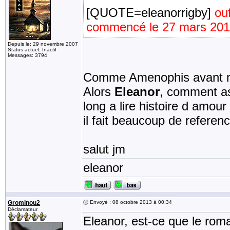
[QUOTE=eleanorrigby]
ou
commencé le 27 mars 201
Depuis le: 29 novembre 2007
Status actuel: Inactif
Messages: 3794
Comme Amenophis avant m
Alors
Eleanor
, comment as
long a lire histoire d amour
il fait beaucoup de ref
salut jm
eleanor
Grominou2
Envoyé : 08 octobre 2013 à 00:34
Déclamateur
Eleanor, est-ce que le roma