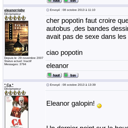
eleanorrigby
Envoyé : 08 octobre 2013 à 11:10
Déclamateur
cher popotin faut croire qu
autobus ,des bandes dessin
avait pas de sexe dans les 
ciao popotin
Depuis le: 29 novembre 2007
Status actuel: Inactif
eleanor
Messages: 3794
* Ça *
Envoyé : 08 octobre 2013 à 13:39
Déclamateur
Eleanor galopin!