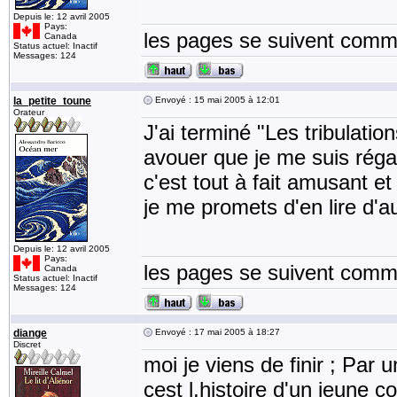
Depuis le: 12 avril 2005
Pays:
les pages se suivent comme
Canada
Status actuel: Inactif
Messages: 124
la_petite_toune
Envoyé : 15 mai 2005 à 12:01
Orateur
J'ai terminé "Les tribulatio
avouer que je me suis régal
c'est tout à fait amusant e
je me promets d'en lire d'a
Depuis le: 12 avril 2005
Pays:
les pages se suivent comme
Canada
Status actuel: Inactif
Messages: 124
diange
Envoyé : 17 mai 2005 à 18:27
Discret
moi je viens de finir ; Pa
cest l,histoire d'un jeune c