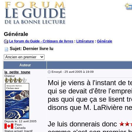
Générale
Le forum du Guide - Critiques de livres
:
Littérature
:
Générale
Sujet: Dernier livre lu
Auteur
la_petite_toune
Envoyé : 25 avril 2005 à 19:09
Orateur
Moi je viens à l'instant de 
qui se devait d'être l'empre
pas quoi que ça se lisent t
disons que M. LaRivière ne 
Depuis le: 12 avril 2005
Je luis donnerais donc
Pays:
Canada
Status actuel: Inactif