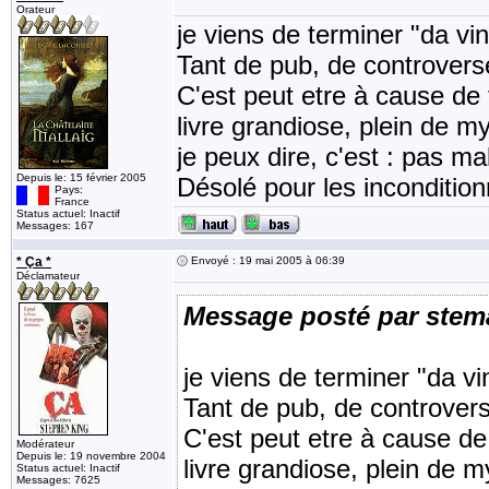
Orateur
je viens de terminer "da vi
Tant de pub, de controverse
C'est peut etre à cause de 
livre grandiose, plein de m
je peux dire, c'est : pas ma
Depuis le: 15 février 2005
Désolé pour les incondition
Pays:
France
Status actuel: Inactif
Messages: 167
* Ça *
Envoyé : 19 mai 2005 à 06:39
Déclamateur
Message posté par stem
je viens de terminer "da v
Tant de pub, de controvers
C'est peut etre à cause de
Modérateur
Depuis le: 19 novembre 2004
livre grandiose, plein de m
Status actuel: Inactif
Messages: 7625