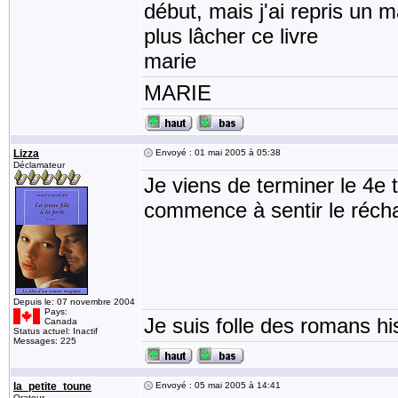
début, mais j'ai repris un m
plus lâcher ce livre
marie
MARIE
Lizza
Envoyé : 01 mai 2005 à 05:38
Déclamateur
Je viens de terminer le 4e
commence à sentir le réch
Depuis le: 07 novembre 2004
Pays:
Je suis folle des romans his
Canada
Status actuel: Inactif
Messages: 225
la_petite_toune
Envoyé : 05 mai 2005 à 14:41
Orateur