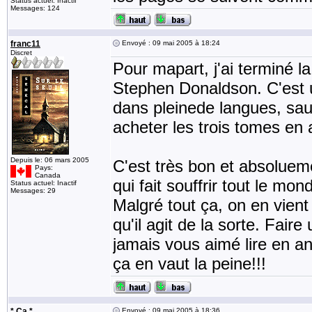
Status actuel: Inactif
Messages: 124
franc11
Envoyé : 09 mai 2005 à 18:24
Discret
Pour mapart, j'ai terminé 
Stephen Donaldson. C'est u
dans pleinede langues, sauf
acheter les trois tomes en 
Depuis le: 06 mars 2005
C'est très bon et absoluem
Pays:
Canada
qui fait souffrir tout le mo
Status actuel: Inactif
Messages: 29
Malgré tout ça, on en vient 
qu'il agit de la sorte. Fai
jamais vous aimé lire en an
ça en vaut la peine!!!
* Ça *
Envoyé : 09 mai 2005 à 18:36