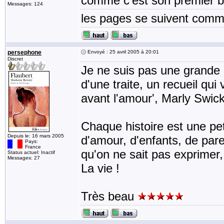
comme c'est son premier bo
Messages: 124
les pages se suivent comme
persephone
Envoyé : 25 avril 2005 à 20:01
Discret
Je ne suis pas une grande l
d'une traite, un recueil qui
avant l'amour', Marly Swic
Chaque histoire est une peti
Depuis le: 16 mars 2005
d'amour, d'enfants, de pare
Pays:
France
qu'on ne sait pas exprimer
Status actuel: Inactif
Messages: 27
La vie !
Très beau