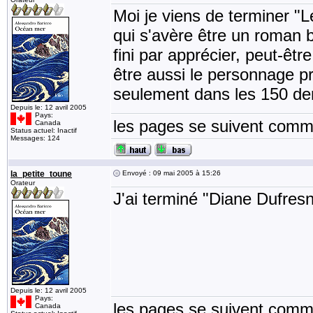
Moi je viens de terminer "
qui s'avère être un roman b
fini par apprécier, peut-êtr
être aussi le personnage pr
seulement dans les 150 de
Depuis le: 12 avril 2005
Pays:
les pages se suivent comme
Canada
Status actuel: Inactif
Messages: 124
la_petite_toune
Envoyé : 09 mai 2005 à 15:26
Orateur
J'ai terminé "Diane Dufres
Depuis le: 12 avril 2005
Pays:
les pages se suivent comme
Canada