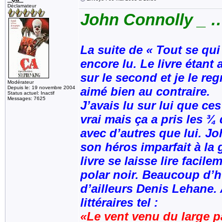
Déclamateur
John Connolly _ 
La suite de « Tout se qu
encore lu. Le livre étant
sur le second et je le re
Modérateur
Depuis le: 19 novembre 2004
aimé bien au contraire.
Status actuel: Inactif
Messages: 7625
J’avais lu sur lui que ce
vrai mais ça a pris les ¾ 
avec d’autres que lui. J
son héros imparfait à la 
livre se laisse lire faci
polar noir. Beaucoup d’h
d’ailleurs Denis Lehane.
littéraires tel :
«Le vent venu du large p