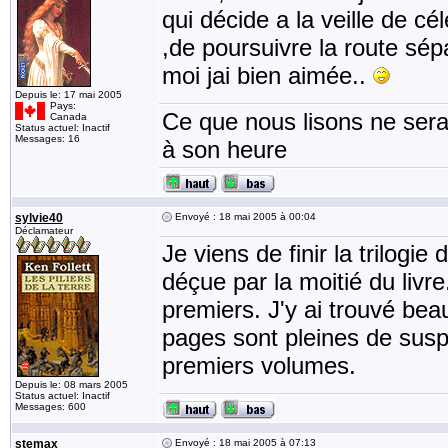
qui décide a la veille de c
,de poursuivre la route sé
moi jai bien aimée..
Depuis le: 17 mai 2005
Pays:
Ce que nous lisons ne sera 
Canada
Status actuel: Inactif
Messages: 16
à son heure
sylvie40
Envoyé : 18 mai 2005 à 00:04
Déclamateur
Je viens de finir la trilogi
déçue par la moitié du livr
premiers. J'y ai trouvé be
pages sont pleines de sus
premiers volumes.
Depuis le: 08 mars 2005
Status actuel: Inactif
Messages: 600
stemax
Envoyé : 18 mai 2005 à 07:13