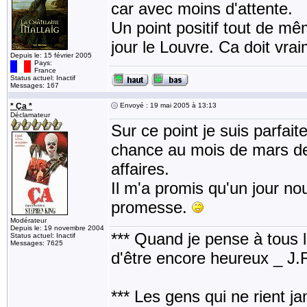
car avec moins d'attente.
Un point positif tout de mêm
jour le Louvre. Ca doit vra
Depuis le: 15 février 2005
Pays:
France
Status actuel: Inactif
Messages: 167
* Ça *
Envoyé : 19 mai 2005 à 13:13
Déclamateur
Sur ce point je suis parfai
chance au mois de mars de l
affaires.
Il m'a promis qu'un jour nou
promesse.
Modérateur
Depuis le: 19 novembre 2004
*** Quand je pense à tous les
Status actuel: Inactif
Messages: 7625
d'être encore heureux _ J
*** Les gens qui ne rient j