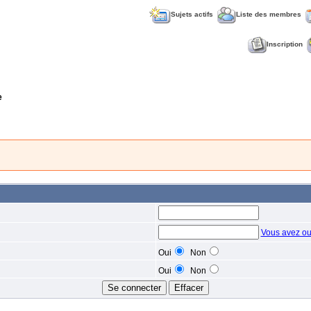
Sujets actifs
Liste des membres
Inscription
e
Vous avez ou
Oui
Non
Oui
Non