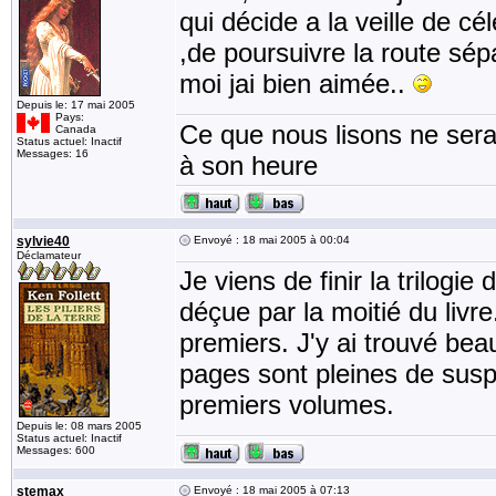
qui décide a la veille de c
,de poursuivre la route sé
moi jai bien aimée..
Depuis le: 17 mai 2005
Pays:
Ce que nous lisons ne sera 
Canada
Status actuel: Inactif
Messages: 16
à son heure
sylvie40
Envoyé : 18 mai 2005 à 00:04
Déclamateur
Je viens de finir la trilogi
déçue par la moitié du livr
premiers. J'y ai trouvé be
pages sont pleines de sus
premiers volumes.
Depuis le: 08 mars 2005
Status actuel: Inactif
Messages: 600
stemax
Envoyé : 18 mai 2005 à 07:13