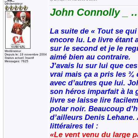
Déclamateur
John Connolly _ 
La suite de « Tout se qu
encore lu. Le livre étant
sur le second et je le re
Modérateur
Depuis le: 19 novembre 2004
aimé bien au contraire.
Status actuel: Inactif
Messages: 7625
J’avais lu sur lui que ce
vrai mais ça a pris les ¾ 
avec d’autres que lui. J
son héros imparfait à la 
livre se laisse lire faci
polar noir. Beaucoup d’h
d’ailleurs Denis Lehane.
littéraires tel :
«Le vent venu du large p