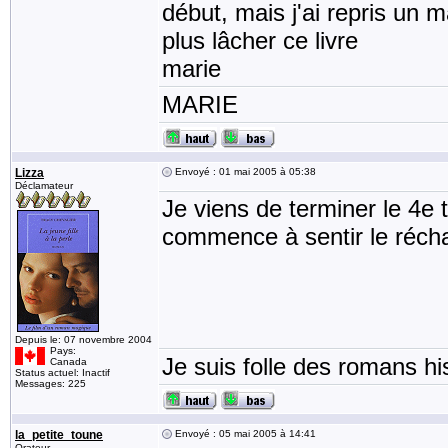
début, mais j'ai repris un m
plus lâcher ce livre
marie
MARIE
Lizza
Envoyé : 01 mai 2005 à 05:38
Déclamateur
Je viens de terminer le 4e
commence à sentir le réch
Depuis le: 07 novembre 2004
Pays:
Je suis folle des romans his
Canada
Status actuel: Inactif
Messages: 225
la_petite_toune
Envoyé : 05 mai 2005 à 14:41
Orateur