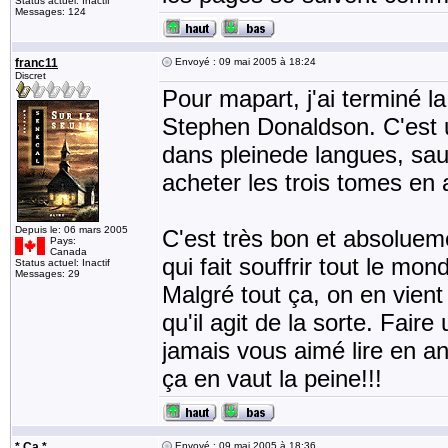
Status actuel: Inactif
Messages: 124
franc11
Envoyé : 09 mai 2005 à 18:24
Discret
Pour mapart, j'ai terminé 
Stephen Donaldson. C'est u
dans pleinede langues, sauf
acheter les trois tomes en 
Depuis le: 06 mars 2005
C'est très bon et absoluem
Pays:
Canada
qui fait souffrir tout le mo
Status actuel: Inactif
Messages: 29
Malgré tout ça, on en vient 
qu'il agit de la sorte. Fai
jamais vous aimé lire en an
ça en vaut la peine!!!
* Ça *
Envoyé : 09 mai 2005 à 18:36