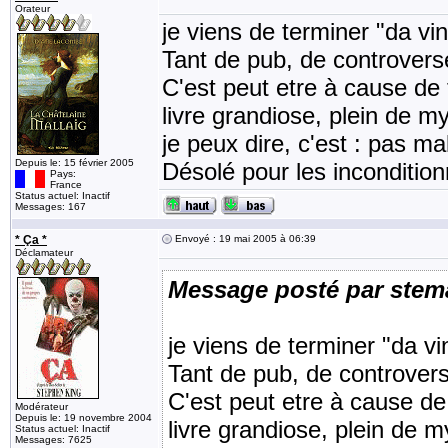
Orateur
je viens de terminer "da vi
Tant de pub, de controverse
C'est peut etre à cause de 
livre grandiose, plein de m
je peux dire, c'est : pas ma
Depuis le: 15 février 2005
Désolé pour les incondition
Pays:
France
Status actuel: Inactif
Messages: 167
* Ça *
Envoyé : 19 mai 2005 à 06:39
Déclamateur
Message posté par stem
je viens de terminer "da v
Tant de pub, de controvers
C'est peut etre à cause de
Modérateur
Depuis le: 19 novembre 2004
livre grandiose, plein de m
Status actuel: Inactif
Messages: 7625