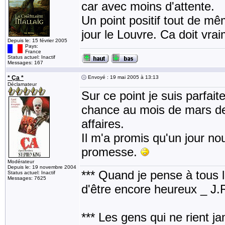
car avec moins d'attente.
Un point positif tout de mêm
jour le Louvre. Ca doit vra
Depuis le: 15 février 2005
Pays:
France
Status actuel: Inactif
Messages: 167
* Ça *
Envoyé : 19 mai 2005 à 13:13
Déclamateur
Sur ce point je suis parfai
chance au mois de mars de l
affaires.
Il m'a promis qu'un jour nou
promesse.
Modérateur
Depuis le: 19 novembre 2004
*** Quand je pense à tous les
Status actuel: Inactif
Messages: 7625
d'être encore heureux _ J
*** Les gens qui ne rient j