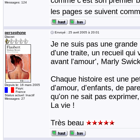
comme c'est son premier bo
Messages: 124
les pages se suivent comme
persephone
Envoyé : 25 avril 2005 à 20:01
Discret
Je ne suis pas une grande l
d'une traite, un recueil qui
avant l'amour', Marly Swic
Chaque histoire est une peti
Depuis le: 16 mars 2005
d'amour, d'enfants, de pare
Pays:
France
qu'on ne sait pas exprimer
Status actuel: Inactif
Messages: 27
La vie !
Très beau