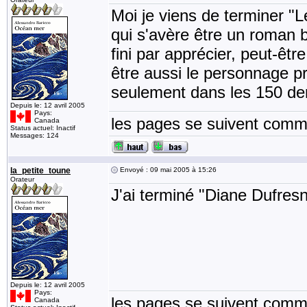
Moi je viens de terminer "
qui s'avère être un roman b
fini par apprécier, peut-êtr
être aussi le personnage pr
seulement dans les 150 de
Depuis le: 12 avril 2005
Pays:
les pages se suivent comme
Canada
Status actuel: Inactif
Messages: 124
la_petite_toune
Envoyé : 09 mai 2005 à 15:26
Orateur
J'ai terminé "Diane Dufres
Depuis le: 12 avril 2005
Pays:
les pages se suivent comme
Canada