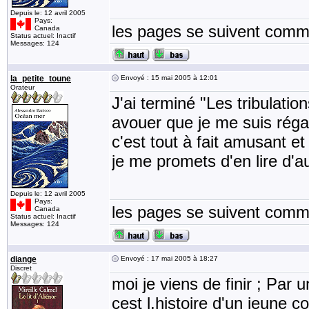
Depuis le: 12 avril 2005
Pays:
les pages se suivent comme
Canada
Status actuel: Inactif
Messages: 124
la_petite_toune
Envoyé : 15 mai 2005 à 12:01
Orateur
J'ai terminé "Les tribulatio
avouer que je me suis régal
c'est tout à fait amusant e
je me promets d'en lire d'a
Depuis le: 12 avril 2005
Pays:
les pages se suivent comme
Canada
Status actuel: Inactif
Messages: 124
diange
Envoyé : 17 mai 2005 à 18:27
Discret
moi je viens de finir ; Pa
cest l,histoire d'un jeune c