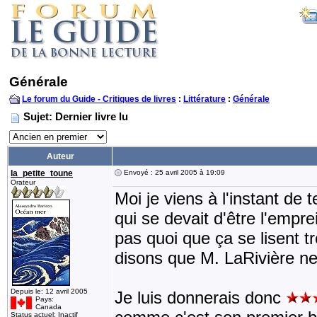
Générale
Le forum du Guide - Critiques de livres
:
Littérature
:
Générale
Sujet: Dernier livre lu
Auteur
la_petite_toune
Envoyé : 25 avril 2005 à 19:09
Orateur
Moi je viens à l'instant de 
qui se devait d'être l'empre
pas quoi que ça se lisent t
disons que M. LaRivière ne 
Depuis le: 12 avril 2005
Je luis donnerais donc
Pays:
Canada
Status actuel: Inactif