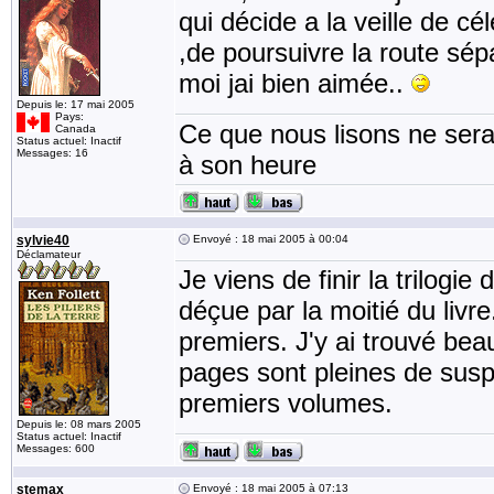
qui décide a la veille de c
,de poursuivre la route sé
moi jai bien aimée..
Depuis le: 17 mai 2005
Pays:
Ce que nous lisons ne sera 
Canada
Status actuel: Inactif
Messages: 16
à son heure
sylvie40
Envoyé : 18 mai 2005 à 00:04
Déclamateur
Je viens de finir la trilogi
déçue par la moitié du livr
premiers. J'y ai trouvé be
pages sont pleines de sus
premiers volumes.
Depuis le: 08 mars 2005
Status actuel: Inactif
Messages: 600
stemax
Envoyé : 18 mai 2005 à 07:13