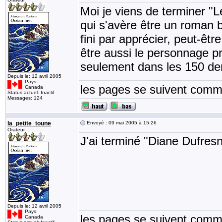
Moi je viens de terminer "
qui s'avère être un roman b
fini par apprécier, peut-êtr
être aussi le personnage pr
seulement dans les 150 de
Depuis le: 12 avril 2005
Pays:
les pages se suivent comme
Canada
Status actuel: Inactif
Messages: 124
la_petite_toune
Envoyé : 09 mai 2005 à 15:26
Orateur
J'ai terminé "Diane Dufres
Depuis le: 12 avril 2005
Pays:
les pages se suivent comme
Canada