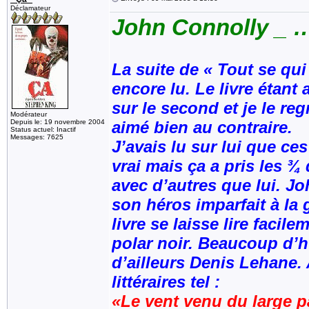
Déclamateur
John Connolly _ 
La suite de « Tout se qu
encore lu. Le livre étant
sur le second et je le re
Modérateur
Depuis le: 19 novembre 2004
aimé bien au contraire.
Status actuel: Inactif
Messages: 7625
J’avais lu sur lui que ce
vrai mais ça a pris les ¾ 
avec d’autres que lui. J
son héros imparfait à la 
livre se laisse lire faci
polar noir. Beaucoup d’h
d’ailleurs Denis Lehane.
littéraires tel :
«Le vent venu du large p