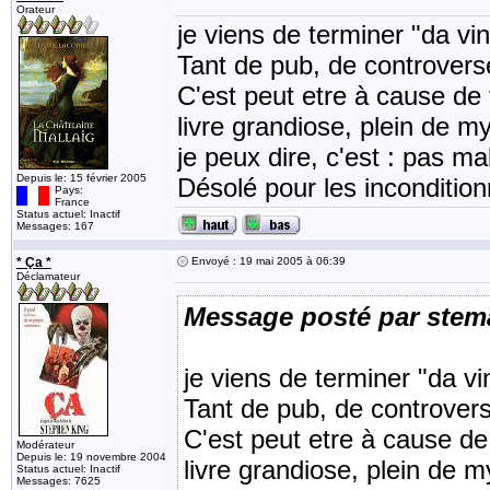
Orateur
je viens de terminer "da vi
Tant de pub, de controverse
C'est peut etre à cause de 
livre grandiose, plein de m
je peux dire, c'est : pas ma
Depuis le: 15 février 2005
Désolé pour les incondition
Pays:
France
Status actuel: Inactif
Messages: 167
* Ça *
Envoyé : 19 mai 2005 à 06:39
Déclamateur
Message posté par stem
je viens de terminer "da v
Tant de pub, de controvers
C'est peut etre à cause de
Modérateur
Depuis le: 19 novembre 2004
livre grandiose, plein de m
Status actuel: Inactif
Messages: 7625