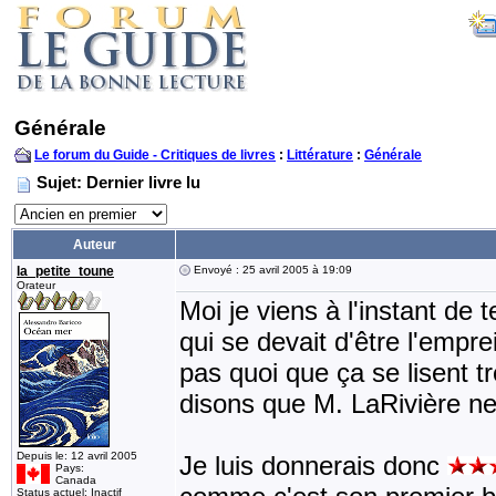
Générale
Le forum du Guide - Critiques de livres
:
Littérature
:
Générale
Sujet: Dernier livre lu
Auteur
la_petite_toune
Envoyé : 25 avril 2005 à 19:09
Orateur
Moi je viens à l'instant de 
qui se devait d'être l'empre
pas quoi que ça se lisent t
disons que M. LaRivière ne 
Depuis le: 12 avril 2005
Je luis donnerais donc
Pays:
Canada
Status actuel: Inactif