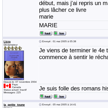
début, mais j'ai repris un m
plus lâcher ce livre
marie
MARIE
Lizza
Envoyé : 01 mai 2005 à 05:38
Déclamateur
Je viens de terminer le 4e
commence à sentir le réch
Depuis le: 07 novembre 2004
Pays:
Je suis folle des romans his
Canada
Status actuel: Inactif
Messages: 225
la_petite_toune
Envoyé : 05 mai 2005 à 14:41
Orateur