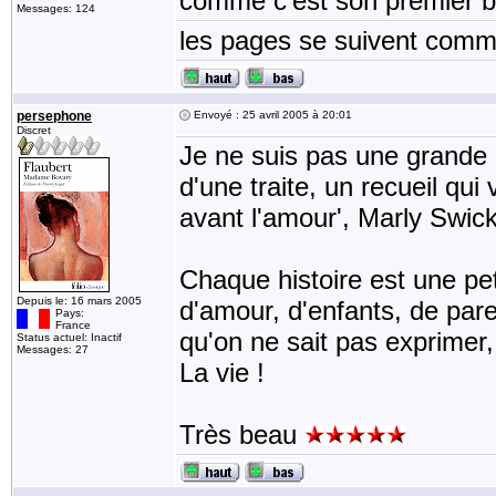
comme c'est son premier bo
Messages: 124
les pages se suivent comme
persephone
Envoyé : 25 avril 2005 à 20:01
Discret
Je ne suis pas une grande l
d'une traite, un recueil qui
avant l'amour', Marly Swic
Chaque histoire est une peti
Depuis le: 16 mars 2005
d'amour, d'enfants, de pare
Pays:
France
qu'on ne sait pas exprimer
Status actuel: Inactif
Messages: 27
La vie !
Très beau