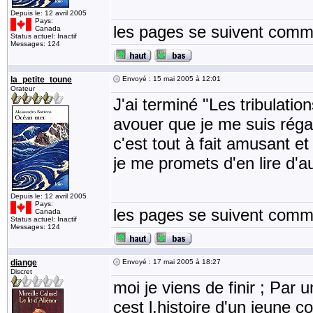
Depuis le: 12 avril 2005
Pays:
les pages se suivent comme
Canada
Status actuel: Inactif
Messages: 124
la_petite_toune
Envoyé : 15 mai 2005 à 12:01
Orateur
J'ai terminé "Les tribulatio
avouer que je me suis régal
c'est tout à fait amusant e
je me promets d'en lire d'a
Depuis le: 12 avril 2005
Pays:
les pages se suivent comme
Canada
Status actuel: Inactif
Messages: 124
diange
Envoyé : 17 mai 2005 à 18:27
Discret
moi je viens de finir ; Pa
cest l,histoire d'un jeune c