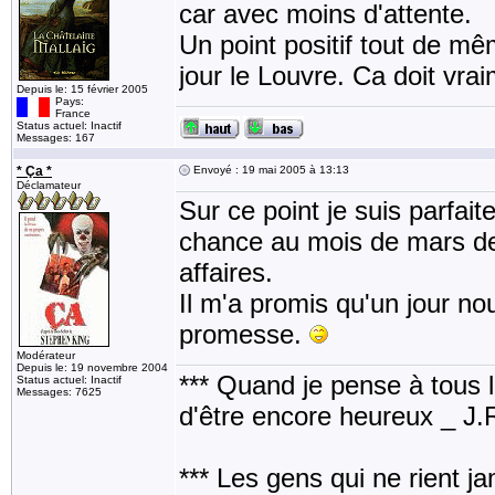
car avec moins d'attente.
Un point positif tout de mêm
jour le Louvre. Ca doit vra
Depuis le: 15 février 2005
Pays:
France
Status actuel: Inactif
Messages: 167
* Ça *
Envoyé : 19 mai 2005 à 13:13
Déclamateur
Sur ce point je suis parfai
chance au mois de mars de l
affaires.
Il m'a promis qu'un jour nou
promesse.
Modérateur
Depuis le: 19 novembre 2004
*** Quand je pense à tous les
Status actuel: Inactif
Messages: 7625
d'être encore heureux _ J
*** Les gens qui ne rient j