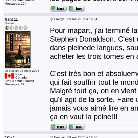
Status actuel: Inactif
Messages: 124
franc11
Envoyé : 09 mai 2005 à 18:24
Discret
Pour mapart, j'ai terminé 
Stephen Donaldson. C'est u
dans pleinede langues, sauf
acheter les trois tomes en 
Depuis le: 06 mars 2005
C'est très bon et absoluem
Pays:
Canada
qui fait souffrir tout le mo
Status actuel: Inactif
Messages: 29
Malgré tout ça, on en vient 
qu'il agit de la sorte. Fai
jamais vous aimé lire en an
ça en vaut la peine!!!
* Ça *
Envoyé : 09 mai 2005 à 18:36