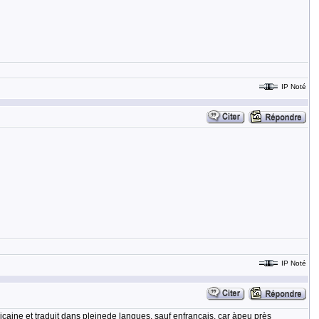
IP Noté
IP Noté
caine et traduit dans pleinede langues, sauf enfrançais, car àpeu près