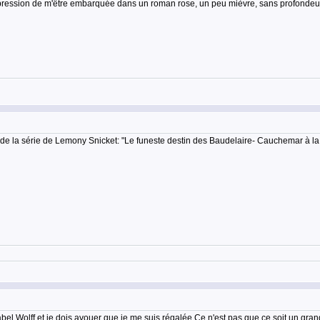
'impression de m'être embarquée dans un roman rose, un peu mièvre, sans profondeur
 la série de Lemony Snicket: "Le funeste destin des Baudelaire- Cauchemar à la scier
sabel Wolff et je dois avouer que je me suis régalée.Ce n'est pas que ce soit un grand l