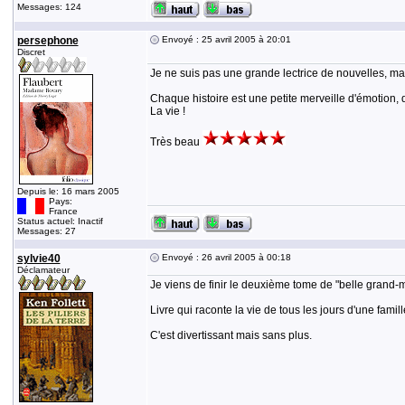
Messages: 124
persephone
Envoyé : 25 avril 2005 à 20:01
Discret
Je ne suis pas une grande lectrice de nouvelles, mais
Chaque histoire est une petite merveille d'émotion, d
La vie !
Très beau
Depuis le: 16 mars 2005
Pays:
France
Status actuel: Inactif
Messages: 27
sylvie40
Envoyé : 26 avril 2005 à 00:18
Déclamateur
Je viens de finir le deuxième tome de "belle grand
Livre qui raconte la vie de tous les jours d'une fami
C'est divertissant mais sans plus.