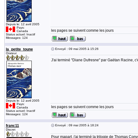
Depuis le: 12 avril 2005
Pays:
les pages se suivent comme les jours
Canada
Status actuel: Inactif
Messages: 124
la_petite_toune
Envoyé : 09 mai 2005 à 15:26
Orateur
J'ai terminé "Diane Dufresne" par Gaëtan Racine, c'e
Depuis le: 12 avril 2005
Pays:
les pages se suivent comme les jours
Canada
Status actuel: Inactif
Messages: 124
franc11
Envoyé : 09 mai 2005 à 18:24
Discret
Pour mapart, j'ai terminé la trilogie de Thomas Con