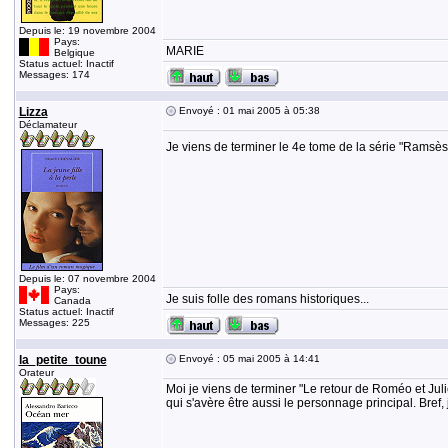
Depuis le: 19 novembre 2004
Pays:
MARIE
Belgique
Status actuel: Inactif
Messages: 174
Lizza
Envoyé : 01 mai 2005 à 05:38
Déclamateur
Je viens de terminer le 4e tome de la série "Ramsès
Depuis le: 07 novembre 2004
Pays:
Je suis folle des romans historiques...
Canada
Status actuel: Inactif
Messages: 225
la_petite_toune
Envoyé : 05 mai 2005 à 14:41
Orateur
Moi je viens de terminer "Le retour de Roméo et Julie
qui s'avère être aussi le personnage principal. Bre