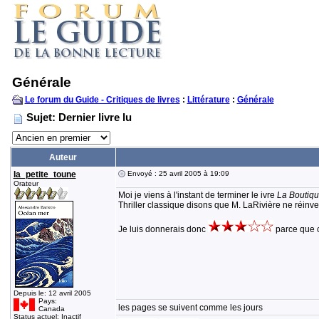
Générale
Le forum du Guide - Critiques de livres
:
Littérature
:
Générale
Sujet: Dernier livre lu
Auteur
la_petite_toune
Envoyé : 25 avril 2005 à 19:09
Orateur
Moi je viens à l'instant de terminer le ivre
La Boutiq
Thriller classique disons que M. LaRivière ne réinven
Je luis donnerais donc
parce que c
Depuis le: 12 avril 2005
Pays:
les pages se suivent comme les jours
Canada
Status actuel: Inactif