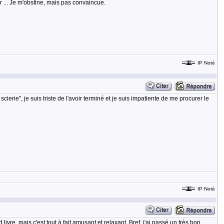
 ... Je m'obstine, mais pas convaincue.
IP Noté
ie", je suis triste de l'avoir terminé et je suis impatiente de me procurer le
IP Noté
ivre, mais c'est tout à fait amusant et relaxant. Bref, j'ai passé un très bon