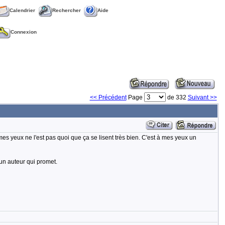
Calendrier
Rechercher
Aide
Connexion
<< Précédent
Page
de 332
Suivant >>
 mes yeux ne l'est pas quoi que ça se lisent très bien. C'est à mes yeux un
un auteur qui promet.