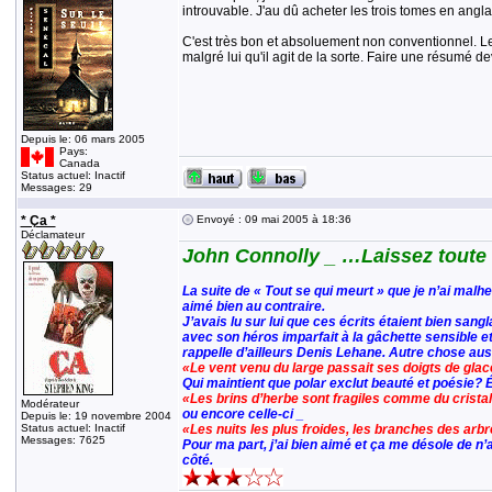
introuvable. J'au dû acheter les trois tomes en angla
C'est très bon et absoluement non conventionnel. Le h
malgré lui qu'il agit de la sorte. Faire une résumé d
Depuis le: 06 mars 2005
Pays:
Canada
Status actuel: Inactif
Messages: 29
* Ça *
Envoyé : 09 mai 2005 à 18:36
Déclamateur
John Connolly _ …Laissez toute
La suite de « Tout se qui meurt » que je n’ai malh
aimé bien au contraire.
J’avais lu sur lui que ces écrits étaient bien sangl
avec son héros imparfait à la gâchette sensible et
rappelle d’ailleurs Denis Lehane. Autre chose aussi
«Le vent venu du large passait ses doigts de glac
Qui maintient que polar exclut beauté et poésie?
«Les brins d’herbe sont fragiles comme du crista
Modérateur
ou encore celle-ci _
Depuis le: 19 novembre 2004
Status actuel: Inactif
«Les nuits les plus froides, les branches des arb
Messages: 7625
Pour ma part, j’ai bien aimé et ça me désole de n’
côté.