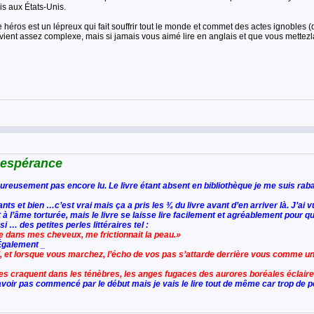
is aux États-Unis.
éros est un lépreux qui fait souffrir tout le monde et commet des actes ignobles (dont
evient assez complexe, mais si jamais vous aimé lire en anglais et que vous mettezla 
 espérance
eureusement pas encore lu. Le livre étant absent en bibliothèque je me suis raba
ants et bien …c’est vrai mais ça a pris les ¾ du livre avant d’en arriver là. J’ai
 à l’âme torturée, mais le livre se laisse lire facilement et agréablement pour 
 … des petites perles littéraires tel :
e dans mes cheveux, me frictionnait la peau.»
 Également _
l, et lorsque vous marchez, l’écho de vos pas s’attarde derrière vous comme 
res craquent dans les ténèbres, les anges fugaces des aurores boréales éclairen
avoir pas commencé par le début mais je vais le lire tout de même car trop de per