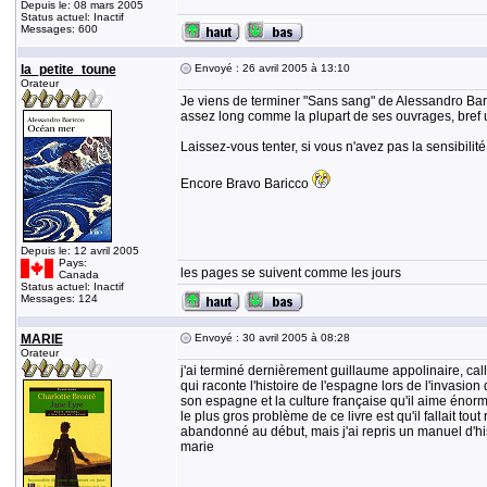
Depuis le: 08 mars 2005
Status actuel: Inactif
Messages: 600
la_petite_toune
Envoyé : 26 avril 2005 à 13:10
Orateur
Je viens de terminer "Sans sang" de Alessandro Baric
assez long comme la plupart de ses ouvrages, bref u
Laissez-vous tenter, si vous n'avez pas la sensibilité
Encore Bravo Baricco
Depuis le: 12 avril 2005
Pays:
les pages se suivent comme les jours
Canada
Status actuel: Inactif
Messages: 124
MARIE
Envoyé : 30 avril 2005 à 08:28
Orateur
j'ai terminé dernièrement guillaume appolinaire, calli
qui raconte l'histoire de l'espagne lors de l'invasio
son espagne et la culture française qu'il aime énor
le plus gros problème de ce livre est qu'il fallait tout
abandonné au début, mais j'ai repris un manuel d'hist
marie