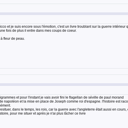
co et je suis encore sous l'émotion, c'est un livre troublant sur la guerre intérieu
ne fois de plus il entre dans mes coups de coeur.
 à fleur de peau.
grammes et pour l'instant je vais avoir fini le flagellan de séville de paul morand
n de napoléon et la mise en place de Joseph comme roi d'espagne. l'histoire est raco
mément.
 resituer, dans le temps, les rois, car la guerre avec l'angleterre était aussi en cours,
oire, pour me situer et après je n'ai plus lâcher ce livre