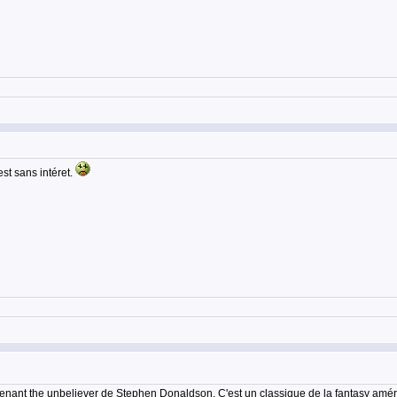
st sans intéret.
venant the unbeliever de Stephen Donaldson. C'est un classique de la fantasy améri