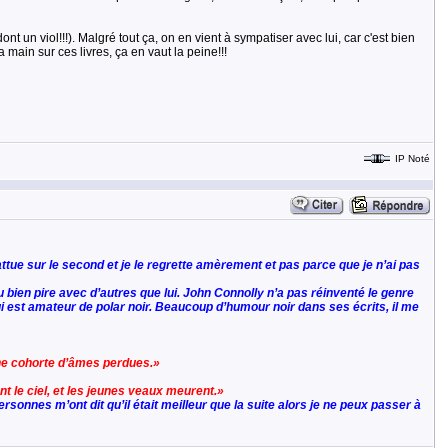
 un viol!!!). Malgré tout ça, on en vient à sympatiser avec lui, car c'est bien
main sur ces livres, ça en vaut la peine!!!
IP Noté
ttue sur le second et je le regrette amèrement et pas parce que je n’ai pas
 vu bien pire avec d’autres que lui. John Connolly n’a pas réinventé le genre
qui est amateur de polar noir. Beaucoup d’humour noir dans ses écrits, il me
une cohorte d’âmes perdues.»
t le ciel, et les jeunes veaux meurent.»
sonnes m’ont dit qu’il était meilleur que la suite alors je ne peux passer à