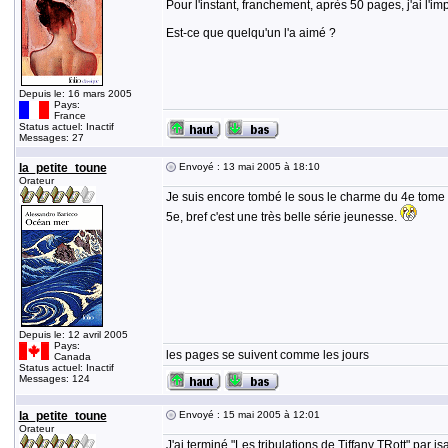
Pour l'instant, franchement, après 50 pages, j'ai l
Est-ce que quelqu'un l'a aimé ?
Depuis le: 16 mars 2005
Pays:
France
Status actuel: Inactif
Messages: 27
la_petite_toune
Envoyé : 13 mai 2005 à 18:10
Orateur
Je suis encore tombé le sous le charme du 4e tome de
5e, bref c'est une très belle série jeunesse.
Depuis le: 12 avril 2005
Pays:
les pages se suivent comme les jours
Canada
Status actuel: Inactif
Messages: 124
la_petite_toune
Envoyé : 15 mai 2005 à 12:01
Orateur
J'ai terminé "Les tribulations de Tiffany TRott" par i