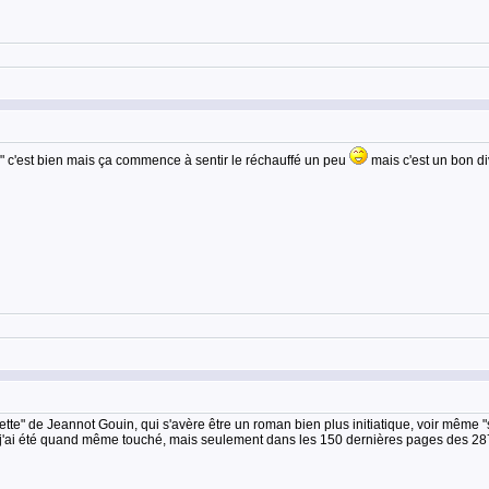
" c'est bien mais ça commence à sentir le réchauffé un peu
mais c'est un bon di
tte" de Jeannot Gouin, qui s'avère être un roman bien plus initiatique, voir même "sec
f, j'ai été quand même touché, mais seulement dans les 150 dernières pages des 28