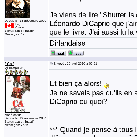
Je viens de lire "Shutter Is
Depuis le: 13 décembre 2005
Léonardo DiCaprio que j'ai
Pays:
Canada
que le livre. J'ai aussi lu 
Status actuel: Inactif
Messages: 47
Dirlandaise
* Ça *
Envoyé : 26 avril 2010 à 05:51
Déclamateur
Et bien ça alors!
Je ne savais pas qu'ils en 
DiCaprio ou quoi?
Modérateur
Depuis le: 19 novembre 2004
Status actuel: Inactif
Messages: 7625
*** Quand je pense à tous les