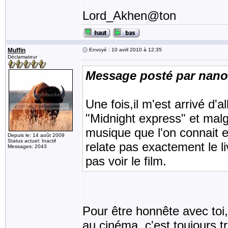
Lord_Akhen@ton
Muffin
Envoyé : 10 avril 2010 à 12:35
Déclamateur
Message posté par nan
Une fois,il m'est arrivé d'al
"Midnight express" et malgr
musique que l'on connait et
Depuis le: 14 août 2009
Status actuel: Inactif
relate pas exactement le liv
Messages: 2043
pas voir le film.
Pour être honnête avec toi
au cinéma, c'est toujours t