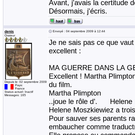
Avant, j'avais la certitude
Désormais, j'écris.
denis
Envoyé : 04 septembre 2009 à 12:44
Orateur
Je ne sais pas ce que vaut le
excellent :
MA GUERRE DANS LA 
Excellent ! Martha Plimpto
Depuis le: 02 septembre 2009
du film.
Pays:
France
Martha Plimpton
Status actuel: Inactif
Messages: 165
..joue le rôle d’. Helene
Helene Moszkiewiez a trois 
Pour sauver ses parents rafl
embaucher comme traductri