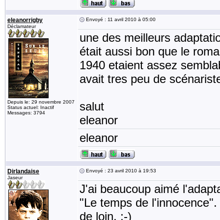
eleanorrigby
Envoyé : 11 avril 2010 à 05:00
Déclamateur
une des meilleurs adaptati
était aussi bon que le rom
1940 etaient assez semblable
avait tres peu de scénarist
Depuis le: 29 novembre 2007
salut
Status actuel: Inactif
Messages: 3794
eleanor
eleanor
Dirlandaise
Envoyé : 23 avril 2010 à 19:53
Jaseur
J'ai beaucoup aimé l'adapt
"Le temps de l'innocence". J
de loin. ;-)