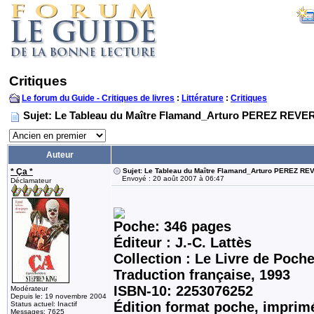
Critiques
Le forum du Guide - Critiques de livres
:
Littérature
:
Critiques
Sujet: Le Tableau du Maître Flamand_Arturo PEREZ REVE
Auteur
* Ça *
Sujet: Le Tableau du Maître Flamand_Arturo PEREZ R
Envoyé : 20 août 2007 à 06:47
Déclamateur
Poche: 346 pages
Éditeur : J.-C. Lattès
Collection : Le Livre de Poch
Traduction française, 1993
ISBN-10: 2253076252
Modérateur
Depuis le: 19 novembre 2004
Édition format poche, imprim
Status actuel: Inactif
Messages: 7625