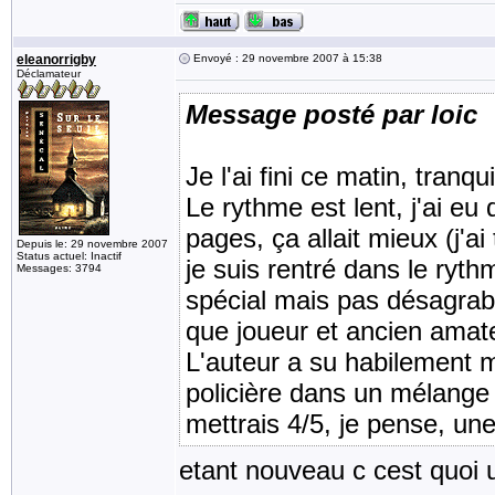
eleanorrigby
Envoyé : 29 novembre 2007 à 15:38
Déclamateur
Message posté par loic
Je l'ai fini ce matin, tran
Le rythme est lent, j'ai e
pages, ça allait mieux (j'a
Depuis le: 29 novembre 2007
Status actuel: Inactif
je suis rentré dans le ryt
Messages: 3794
spécial mais pas désagrable
que joueur et ancien amat
L'auteur a su habilement mê
policière dans un mélange 
mettrais 4/5, je pense, une
etant nouveau c cest quoi