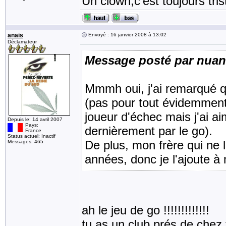
Un clown,c'est toujours tris
anais
Envoyé : 16 janvier 2008 à 13:02
Déclamateur
Message posté par nua
Mmmh oui, j'ai remarqué q
(pas pour tout évidemment
joueur d'échec mais j'ai a
Depuis le: 14 avril 2007
Pays:
dernièrement par le go).
France
Status actuel: Inactif
De plus, mon frère qui ne li
Messages: 465
années, donc je l'ajoute 
ah le jeu de go !!!!!!!!!!!!!
tu as un club prés de chez 