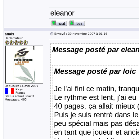
eleanor
anais
Envoyé : 30 novembre 2007 à 01:16
Déclamateur
Message posté par elea
Message posté par loic
Depuis le: 14 avril 2007
Je l'ai fini ce matin, tra
Pays:
France
Le rythme est lent, j'ai e
Status actuel: Inactif
Messages: 465
40 pages, ça allait mieux (
Puis je suis rentré dans l
peu spécial mais pas désag
en tant que joueur et anc