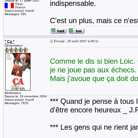
Depuis le: 17 juillet 2007
indispensable.
Pays:
France
Status actuel: Inactif
Messages: 591
C'est un plus, mais ce n'es
* Ça *
Envoyé : 25 août 2007 à 08:11
Déclamateur
Comme le dis si bien Loic. 
je ne joue pas aux échecs.
Mais j'avoue que ça doit do
Modérateur
Depuis le: 19 novembre 2004
*** Quand je pense à tous les
Status actuel: Inactif
Messages: 7625
d'être encore heureux _ J
*** Les gens qui ne rient j