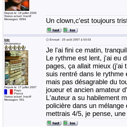
Depuis le: 19 juillet 2006
Status actuel: Inactif
Un clown,c'est toujours tris
Messages: 6994
loic
Envoyé : 25 août 2007 à 03:03
Déclamateur
Je l'ai fini ce matin, tran
Le rythme est lent, j'ai eu
pages, ça allait mieux (j'ai
suis rentré dans le rythme 
mais pas désagrable du tout
Depuis le: 17 juillet 2007
joueur et ancien amateur d
Pays:
France
L'auteur a su habilement mêl
Status actuel: Inactif
Messages: 591
policière dans un mélange o
mettrais 4/5, je pense, une 