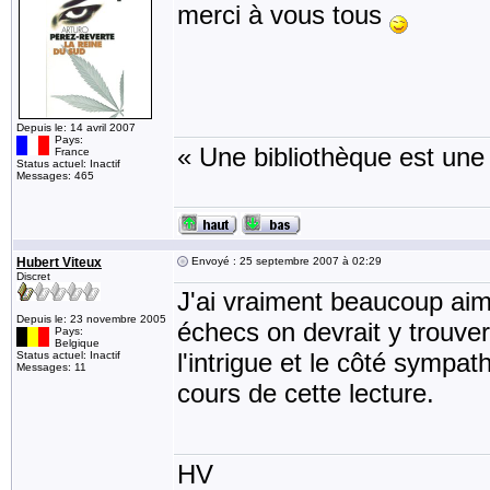
merci à vous tous
Depuis le: 14 avril 2007
Pays:
« Une bibliothèque est une
France
Status actuel: Inactif
Messages: 465
Hubert Viteux
Envoyé : 25 septembre 2007 à 02:29
Discret
J'ai vraiment beaucoup aimé
Depuis le: 23 novembre 2005
échecs on devrait y trouver
Pays:
Belgique
l'intrigue et le côté symp
Status actuel: Inactif
Messages: 11
cours de cette lecture.
HV