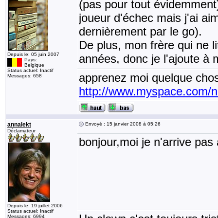
(pas pour tout évidemment)
joueur d'échec mais j'ai a
dernièrement par le go).
De plus, mon frère qui ne li
Depuis le: 05 juin 2007
années, donc je l'ajoute à
Pays:
Belgique
Status actuel: Inactif
apprenez moi quelque chos
Messages: 658
http://www.myspace.com/
annalekt
Envoyé : 15 janvier 2008 à 05:26
Déclamateur
bonjour,moi je n'arrive pas
Depuis le: 19 juillet 2006
Status actuel: Inactif
Messages: 6994