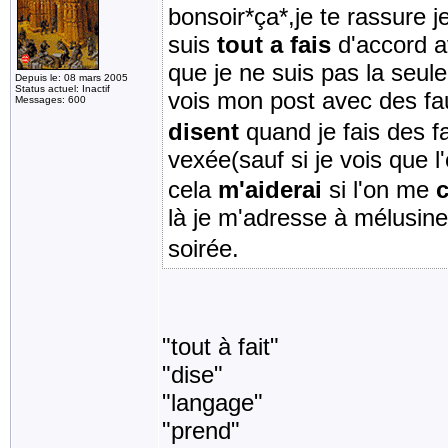
bonsoir*ça*,je te rassure j
suis
tout a fais
d'accord a
que je ne suis pas la seule
Depuis le: 08 mars 2005
Status actuel: Inactif
vois mon post avec des f
Messages: 600
disent
quand je fais des f
vexée(sauf si je vois que 
cela
m'aiderai
si l'on me
c
là je m'adresse à mélusin
soirée.
"tout à fait"
"dise"
"langage"
"prend"