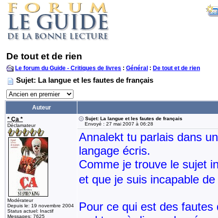
De tout et de rien
Le forum du Guide - Critiques de livres
:
Général
:
De tout et de rien
Sujet: La langue et les fautes de français
Auteur
* Ça *
Sujet: La langue et les fautes de français
Envoyé : 27 mai 2007 à 06:28
Déclamateur
Annalekt tu parlais dans un
langage écris.
Comme je trouve le sujet i
et que je suis incapable de 
Modérateur
Pour ce qui est des fautes 
Depuis le: 19 novembre 2004
Status actuel: Inactif
Messages: 7625