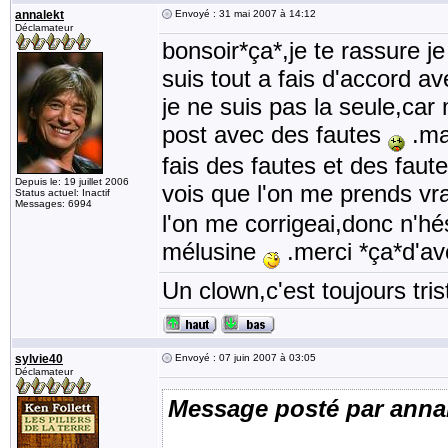
annalekt
Envoyé : 31 mai 2007 à 14:12
Déclamateur
bonsoir*ça*,je te rassure j
suis tout a fais d'accord a
je ne suis pas la seule,car
post avec des fautes
.mai
fais des fautes et des faut
Depuis le: 19 juillet 2006
vois que l'on me prends vr
Status actuel: Inactif
Messages: 6994
l'on me corrigeai,donc n'hé
mélusine
.merci *ça*d'av
Un clown,c'est toujours tris
sylvie40
Envoyé : 07 juin 2007 à 03:05
Déclamateur
Message posté par anna