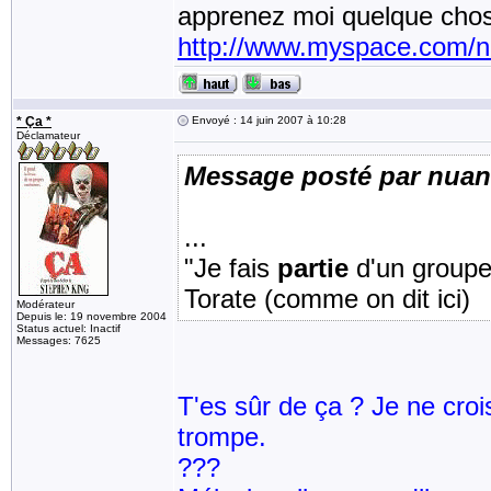
apprenez moi quelque chos
http://www.myspace.com/
* Ça *
Envoyé : 14 juin 2007 à 10:28
Déclamateur
Message posté par nua
...
"Je fais
partie
d'un groupe
Torate (comme on dit ici)
Modérateur
Depuis le: 19 novembre 2004
Status actuel: Inactif
Messages: 7625
T'es sûr de ça ? Je ne cro
trompe.
???