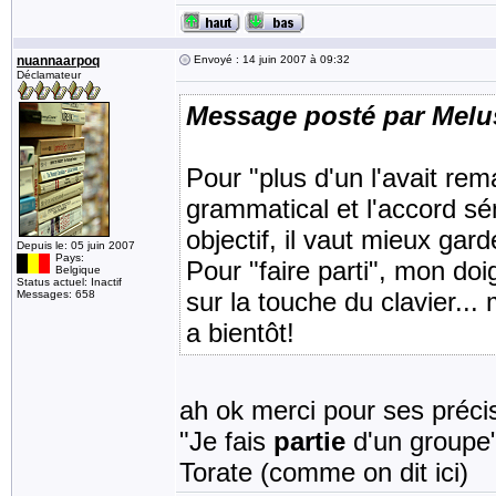
nuannaarpoq
Envoyé : 14 juin 2007 à 09:32
Déclamateur
Message posté par Melu
Pour "plus d'un l'avait rem
grammatical et l'accord sé
objectif, il vaut mieux gard
Depuis le: 05 juin 2007
Pays:
Pour "faire parti", mon do
Belgique
Status actuel: Inactif
sur la touche du clavier... 
Messages: 658
a bientôt!
ah ok merci pour ses précis
"Je fais
partie
d'un groupe
Torate (comme on dit ici)