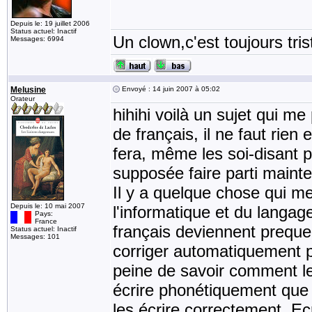
Depuis le: 19 juillet 2006
Status actuel: Inactif
Un clown,c'est toujours tris
Messages: 6994
Melusine
Envoyé : 14 juin 2007 à 05:02
Orateur
hihihi voilà un sujet qui me
de français, il ne faut rien
fera, même les soi-disant p
supposée faire parti mainten
Il y a quelque chose qui m
Depuis le: 10 mai 2007
l'informatique et du langag
Pays:
France
français deviennent preque 
Status actuel: Inactif
Messages: 101
corriger automatiquement p
peine de savoir comment le
écrire phonétiquement que 
les écrire correctement. Ec