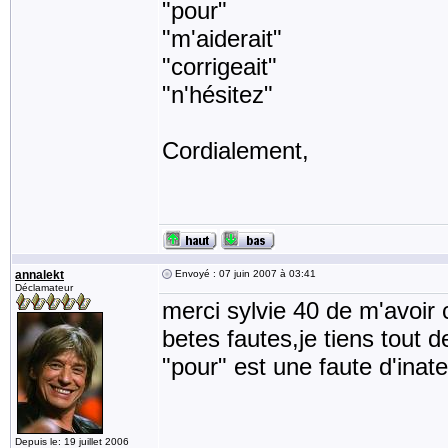
"pour"
"m'aiderait"
"corrigeait"
"n'hésitez"
Cordialement,
annalekt
Envoyé : 07 juin 2007 à 03:41
Déclamateur
merci sylvie 40 de m'avoir 
betes fautes,je tiens tout 
"pour" est une faute d'inat
Depuis le: 19 juillet 2006