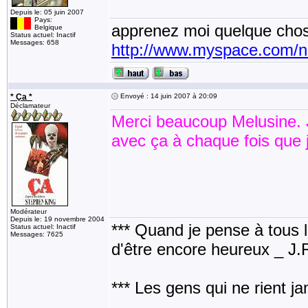
Depuis le: 05 juin 2007
Pays:
apprenez moi quelque chos
Belgique
Status actuel: Inactif
Messages: 658
http://www.myspace.com/
* Ça *
Envoyé : 14 juin 2007 à 20:09
Déclamateur
Merci beaucoup Melusine. J
avec ça à chaque fois que j'a
Modérateur
Depuis le: 19 novembre 2004
*** Quand je pense à tous les
Status actuel: Inactif
Messages: 7625
d'être encore heureux _ J
*** Les gens qui ne rient j