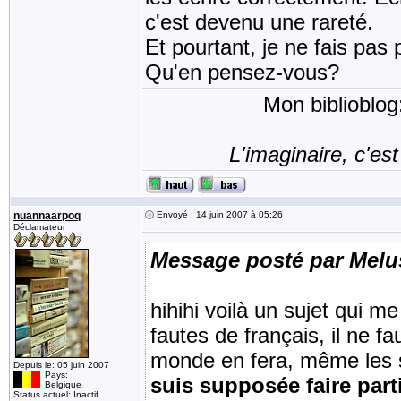
c'est devenu une rareté.
Et pourtant, je ne fais pas 
Qu'en pensez-vous?
Mon biblioblog
L'imaginaire, c'est
nuannaarpoq
Envoyé : 14 juin 2007 à 05:26
Déclamateur
Message posté par Melu
hihihi voilà un sujet qui m
fautes de français, il ne fa
monde en fera, même les s
Depuis le: 05 juin 2007
Pays:
suis supposée faire parti
Belgique
Status actuel: Inactif