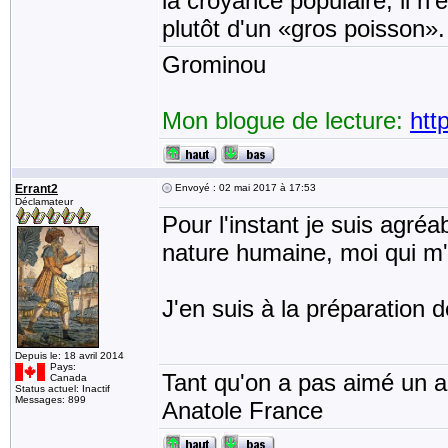
la croyance populaire, il n
plutôt d'un «gros poisson».
Grominou
Mon blogue de lecture:
htt
Errant2
Envoyé : 02 mai 2017 à 17:53
Déclamateur
Pour l'instant je suis agréa
nature humaine, moi qui m'a
J'en suis à la préparation d
Depuis le: 18 avril 2014
Pays:
Tant qu'on a pas aimé un an
Canada
Status actuel: Inactif
Messages: 899
Anatole France