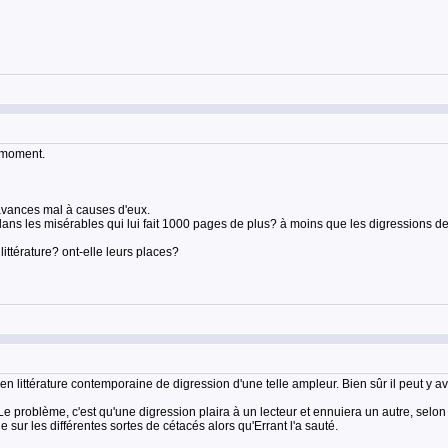
e moment.
 avances mal à causes d'eux.
dans les misérables qui lui fait 1000 pages de plus? à moins que les digressions d
ittérature? ont-elle leurs places?
en littérature contemporaine de digression d'une telle ampleur. Bien sûr il peut y a
. Le problème, c'est qu'une digression plaira à un lecteur et ennuiera un autre, selon
 sur les différentes sortes de cétacés alors qu'Errant l'a sauté.