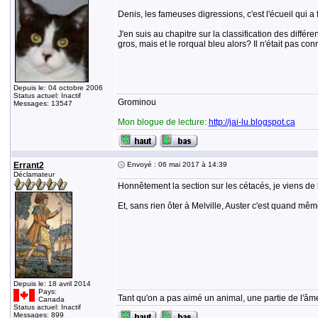
Denis, les fameuses digressions, c'est l'écueil qui a
J'en suis au chapitre sur la classification des différ
gros, mais et le rorqual bleu alors? Il n'était pas c
Depuis le: 04 octobre 2006
Status actuel: Inactif
Grominou
Messages: 13547
Mon blogue de lecture:
http://jai-lu.blogspot.ca
Errant2
Envoyé : 06 mai 2017 à 14:39
Déclamateur
Honnêtement la section sur les cétacés, je viens de l
Et, sans rien ôter à Melville, Auster c'est quand mêm
Depuis le: 18 avril 2014
Pays:
Tant qu'on a pas aimé un animal, une partie de l'âme
Canada
Status actuel: Inactif
Messages: 899