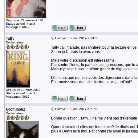
Depuis le: 21 janvier 2010
Status actuel: Inactif
Messages: 6872
Taffy
Envoyé : 09 mai 2017 à 13:36
Déclamateur
Taffy call malade, pas d'intérêt pour la lecture en c
Sinon je l'aurais lu avec vous.
Mais votre discussion est intéressante.
Par contre Denis, tu parles des digressions, que tu
Mais n'y avait-il pas le même genre de digressions 
D'ailleurs que pensez-vous des digressions dans la l
En trouvez-vous dans les lectures d'aujourd'hui?
Depuis le: 19 mars 2012
Status actuel: Inactif
Messages: 3617
Grominou2
Envoyé : 09 mai 2017 à 21:09
Déclamateur
Bonne question, .Taffy. Il ne me vient pas d'exemple 
Quant à savoir si elles ont leur place? Je dirais oui
plus à Denis qu'à moi. Par contre j'ai aimé le passage