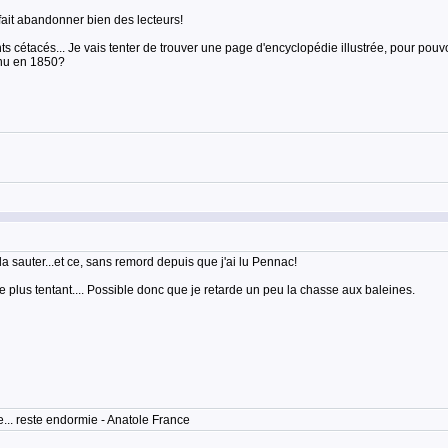
 fait abandonner bien des lecteurs!
ents cétacés... Je vais tenter de trouver une page d'encyclopédie illustrée, pour pouv
onnu en 1850?
a sauter...et ce, sans remord depuis que j'ai lu Pennac!
e plus tentant.... Possible donc que je retarde un peu la chasse aux baleines.
... reste endormie - Anatole France