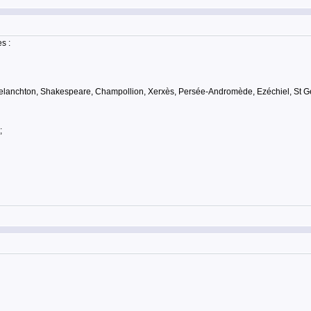
s :
l, Melanchton, Shakespeare, Champollion, Xerxès, Persée-Andromède, Ezéchiel, St Ge
;