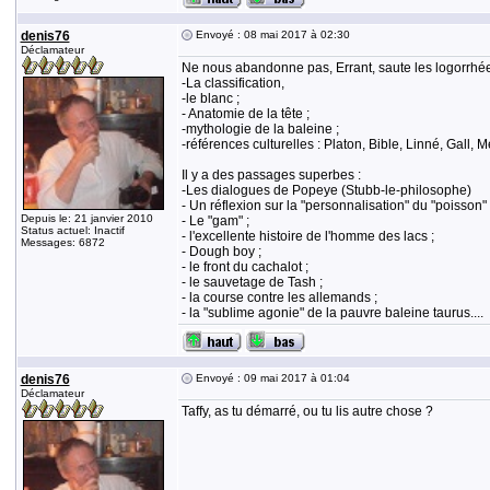
denis76
Envoyé : 08 mai 2017 à 02:30
Déclamateur
Ne nous abandonne pas, Errant, saute les logorrhée
-La classification,
-le blanc ;
- Anatomie de la tête ;
-mythologie de la baleine ;
-références culturelles : Platon, Bible, Linné, Gal
Il y a des passages superbes :
-Les dialogues de Popeye (Stubb-le-philosophe)
- Un réflexion sur la "personnalisation" du "poisson" 
Depuis le: 21 janvier 2010
- Le "gam" ;
Status actuel: Inactif
- l'excellente histoire de l'homme des lacs ;
Messages: 6872
- Dough boy ;
- le front du cachalot ;
- le sauvetage de Tash ;
- la course contre les allemands ;
- la "sublime agonie" de la pauvre baleine taurus....
denis76
Envoyé : 09 mai 2017 à 01:04
Déclamateur
Taffy, as tu démarré, ou tu lis autre chose ?