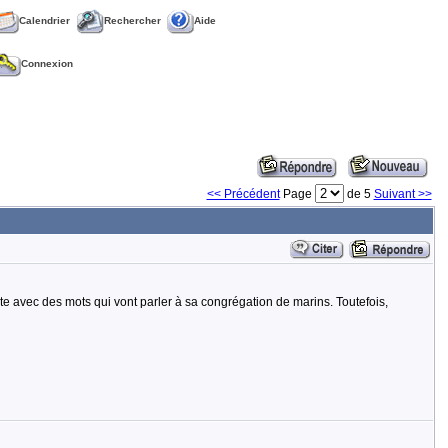
Calendrier
Rechercher
Aide
Connexion
<< Précédent
Page
de 5
Suivant >>
onte avec des mots qui vont parler à sa congrégation de marins. Toutefois,