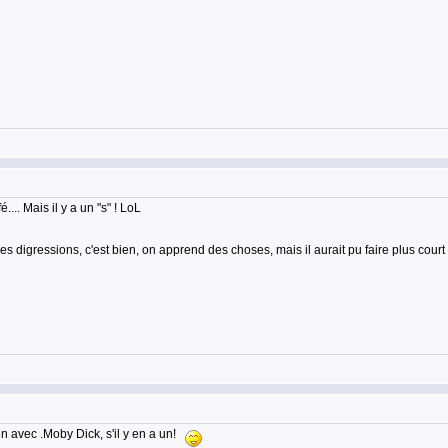
.. Mais il y a un "s" ! LoL
s digressions, c'est bien, on apprend des choses, mais il aurait pu faire plus court ! 
ien avec .Moby Dick, s'il y en a un!