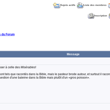
Sujets actifs
Liste des membres
Inscription
 du Forum
Message
nser à celle des
Misérables
!
sont tels que racontés dans la Bible, mais le pasteur brode autour, et surtout il rac
question d'une baleine dans la Bible mais plutôt d'un «gros poisson».