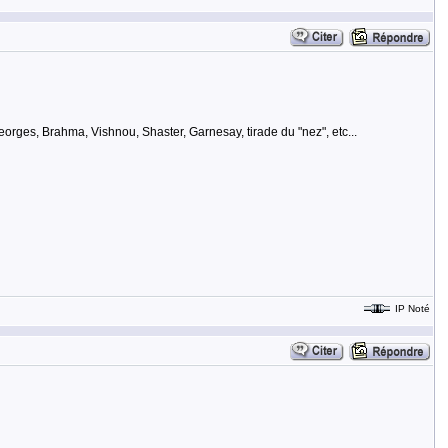
orges, Brahma, Vishnou, Shaster, Garnesay, tirade du "nez", etc...
IP Noté