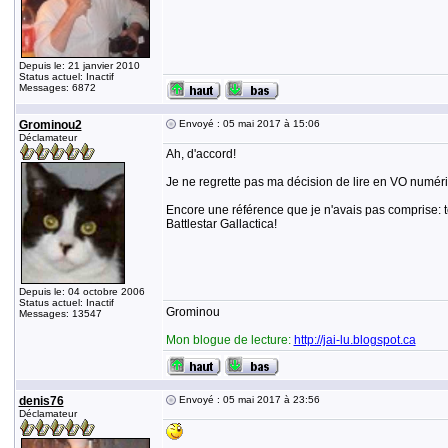
Depuis le: 21 janvier 2010
Status actuel: Inactif
Messages: 6872
Grominou2
Envoyé : 05 mai 2017 à 15:06
Déclamateur
Ah, d'accord!
Je ne regrette pas ma décision de lire en VO numériqu
Encore une référence que je n'avais pas comprise: to
Battlestar Gallactica!
Depuis le: 04 octobre 2006
Status actuel: Inactif
Grominou
Messages: 13547
Mon blogue de lecture:
http://jai-lu.blogspot.ca
denis76
Envoyé : 05 mai 2017 à 23:56
Déclamateur