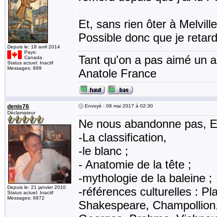
Et, sans rien ôter à Melvil
Possible donc que je retar
Depuis le: 18 avril 2014
Pays:
Tant qu'on a pas aimé un an
Canada
Status actuel: Inactif
Messages: 899
Anatole France
denis76
Envoyé : 08 mai 2017 à 02:30
Déclamateur
Ne nous abandonne pas, Err
-La classification,
-le blanc ;
- Anatomie de la tête ;
-mythologie de la baleine ;
Depuis le: 21 janvier 2010
-références culturelles : Pl
Status actuel: Inactif
Messages: 6872
Shakespeare, Champollion,