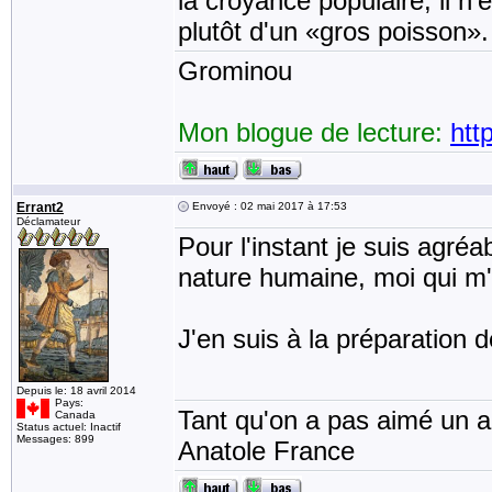
la croyance populaire, il n
plutôt d'un «gros poisson».
Grominou
Mon blogue de lecture:
htt
Errant2
Envoyé : 02 mai 2017 à 17:53
Déclamateur
Pour l'instant je suis agréa
nature humaine, moi qui m'a
J'en suis à la préparation d
Depuis le: 18 avril 2014
Pays:
Tant qu'on a pas aimé un an
Canada
Status actuel: Inactif
Messages: 899
Anatole France