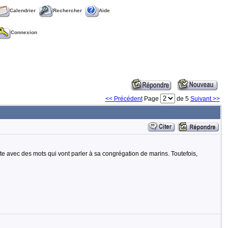
Calendrier
Rechercher
Aide
Connexion
<< Précédent
Page
de 5
Suivant >>
onte avec des mots qui vont parler à sa congrégation de marins. Toutefois,