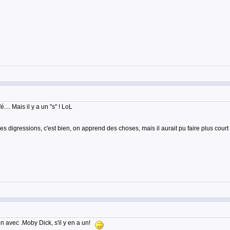
.. Mais il y a un "s" ! LoL
s digressions, c'est bien, on apprend des choses, mais il aurait pu faire plus court ! 
ien avec .Moby Dick, s'il y en a un!