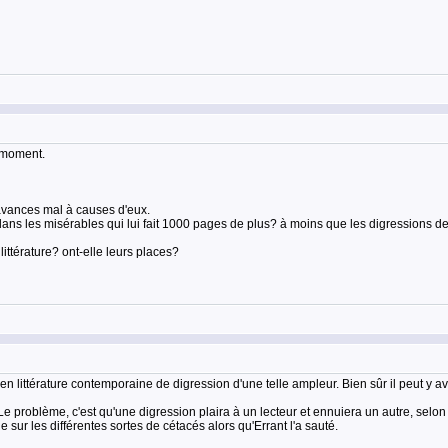
e moment.
 avances mal à causes d'eux.
dans les misérables qui lui fait 1000 pages de plus? à moins que les digressions d
ittérature? ont-elle leurs places?
en littérature contemporaine de digression d'une telle ampleur. Bien sûr il peut y a
. Le problème, c'est qu'une digression plaira à un lecteur et ennuiera un autre, selon
 sur les différentes sortes de cétacés alors qu'Errant l'a sauté.