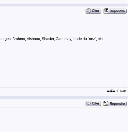
orges, Brahma, Vishnou, Shaster, Garnesay, tirade du "nez", etc...
IP Noté