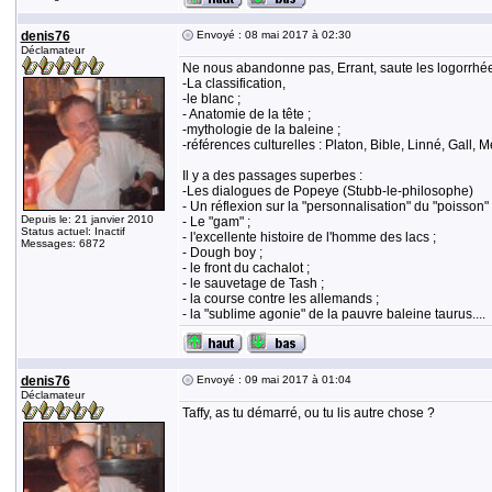
denis76
Envoyé : 08 mai 2017 à 02:30
Déclamateur
Ne nous abandonne pas, Errant, saute les logorrhée
-La classification,
-le blanc ;
- Anatomie de la tête ;
-mythologie de la baleine ;
-références culturelles : Platon, Bible, Linné, Gal
Il y a des passages superbes :
-Les dialogues de Popeye (Stubb-le-philosophe)
- Un réflexion sur la "personnalisation" du "poisson" 
Depuis le: 21 janvier 2010
- Le "gam" ;
Status actuel: Inactif
- l'excellente histoire de l'homme des lacs ;
Messages: 6872
- Dough boy ;
- le front du cachalot ;
- le sauvetage de Tash ;
- la course contre les allemands ;
- la "sublime agonie" de la pauvre baleine taurus....
denis76
Envoyé : 09 mai 2017 à 01:04
Déclamateur
Taffy, as tu démarré, ou tu lis autre chose ?