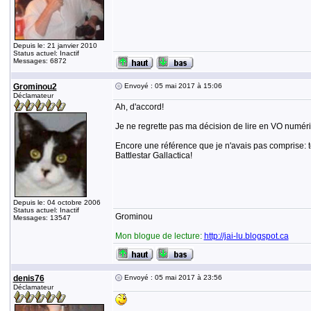
Depuis le: 21 janvier 2010
Status actuel: Inactif
Messages: 6872
Grominou2
Envoyé : 05 mai 2017 à 15:06
Déclamateur
Ah, d'accord!
Je ne regrette pas ma décision de lire en VO numériqu
Encore une référence que je n'avais pas comprise: to
Battlestar Gallactica!
Depuis le: 04 octobre 2006
Status actuel: Inactif
Grominou
Messages: 13547
Mon blogue de lecture:
http://jai-lu.blogspot.ca
denis76
Envoyé : 05 mai 2017 à 23:56
Déclamateur