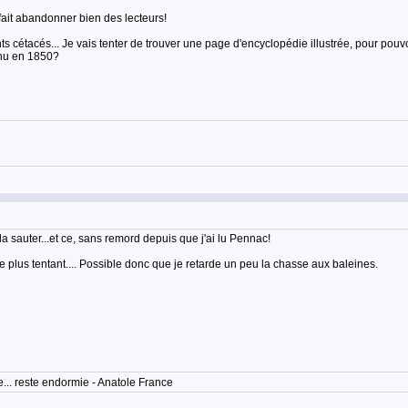
 fait abandonner bien des lecteurs!
ents cétacés... Je vais tenter de trouver une page d'encyclopédie illustrée, pour pouv
onnu en 1850?
a sauter...et ce, sans remord depuis que j'ai lu Pennac!
e plus tentant.... Possible donc que je retarde un peu la chasse aux baleines.
... reste endormie - Anatole France