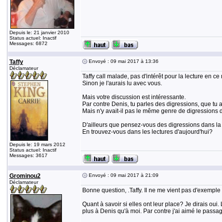
Depuis le: 21 janvier 2010
Status actuel: Inactif
Messages: 6872
Taffy
Envoyé : 09 mai 2017 à 13:36
Déclamateur
Taffy call malade, pas d'intérêt pour la lecture en c
Sinon je l'aurais lu avec vous.
Mais votre discussion est intéressante.
Par contre Denis, tu parles des digressions, que tu
Mais n'y avait-il pas le même genre de digressions 
D'ailleurs que pensez-vous des digressions dans la l
En trouvez-vous dans les lectures d'aujourd'hui?
Depuis le: 19 mars 2012
Status actuel: Inactif
Messages: 3617
Grominou2
Envoyé : 09 mai 2017 à 21:09
Déclamateur
Bonne question, .Taffy. Il ne me vient pas d'exemple 
Quant à savoir si elles ont leur place? Je dirais oui
plus à Denis qu'à moi. Par contre j'ai aimé le passage