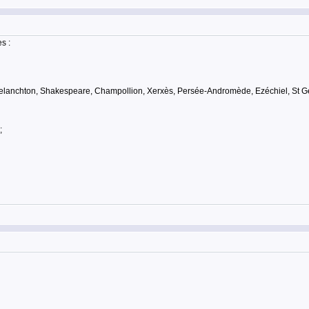
s :
l, Melanchton, Shakespeare, Champollion, Xerxès, Persée-Andromède, Ezéchiel, St Ge
;