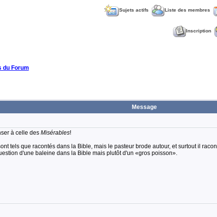
Sujets actifs
Liste des membres
Inscription
 du Forum
Message
nser à celle des
Misérables
!
sont tels que racontés dans la Bible, mais le pasteur brode autour, et surtout il rac
question d'une baleine dans la Bible mais plutôt d'un «gros poisson».