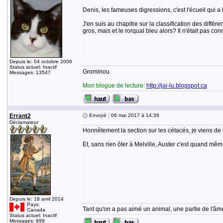
Denis, les fameuses digressions, c'est l'écueil qui a
J'en suis au chapitre sur la classification des différ
gros, mais et le rorqual bleu alors? Il n'était pas c
Depuis le: 04 octobre 2006
Status actuel: Inactif
Grominou
Messages: 13547
Mon blogue de lecture:
http://jai-lu.blogspot.ca
Errant2
Envoyé : 06 mai 2017 à 14:39
Déclamateur
Honnêtement la section sur les cétacés, je viens de l
Et, sans rien ôter à Melville, Auster c'est quand mêm
Depuis le: 18 avril 2014
Pays:
Tant qu'on a pas aimé un animal, une partie de l'âme
Canada
Status actuel: Inactif
Messages: 899