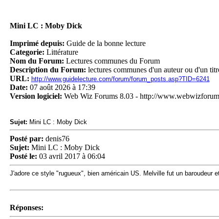
Mini LC : Moby Dick
Imprimé depuis:
Guide de la bonne lecture
Categorie:
Littérature
Nom du Forum:
Lectures communes du Forum
Description du Forum:
lectures communes d'un auteur ou d'un tit
URL:
http://www.guidelecture.com/forum/forum_posts.asp?TID=6241
Date:
07 août 2026 à 17:39
Version logiciel:
Web Wiz Forums 8.03 - http://www.webwizforu
Sujet:
Mini LC : Moby Dick
Posté par:
denis76
Sujet:
Mini LC : Moby Dick
Posté le:
03 avril 2017 à 06:04
J'adore ce style "rugueux", bien américain US. Melville fut un baroudeur e
Réponses: