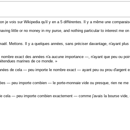
uction je vois sur Wikipedia qu'il y en a 5 différentes. Il y a même une compa
 little or no money in my purse, and nothing particular to interest me on sho
 Mettons. Il y a quelques années, sans préciser davantage, n'ayant plus d'arge
nombre exact des années n'a aucune importance —, n'ayant que peu ou point d'
les étendues marines de ce monde. »
ées de cela — peu importe le nombre exact — ayant peu ou prou d'argent en p
 — peu importe combien — le porte-monnaie vide ou presque, rien ne me reten
cela — peu importe combien exactement — comme j'avais la bourse vide, ou pr