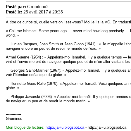
Posté par:
Grominou2
Posté le:
25 avril 2017 à 20:35
À titre de curiosité, quelle version lisez-vous? Moi je lis la VO. En trad
« Call me Ishmael. Some years ago — never mind how long precisely — having
world. »
Lucien Jacques, Joan Smith et Jean Giono (1941) : « Je m'appelle Ishmaël.
naviguer encore un peu et de revoir le monde de l'eau. »
Armel Guerne (1954) : « Appelons-moi Ismahel. Il y a quelque temps — le 
vint et l'envie me prit de naviguer quelque peu et de m'en aller visitant 
Georges Saint-Marnier (1967): « Appelez-moi Ismaël. Il y a quelques ann
voir l'étendue océanique du globe. »
Henriette Guex-Rolle (1970): « Appelez-moi Ismaël. Voici quelques années
globe. »
Philippe Jaworski (2006): « Appelez-moi Ismaël. Il y quelques années de 
de naviguer un peu et de revoir le monde marin. »
-------------
Grominou
Mon blogue de lecture:
http://jai-lu.blogspot.ca
- http://jai-lu.blogspot.ca