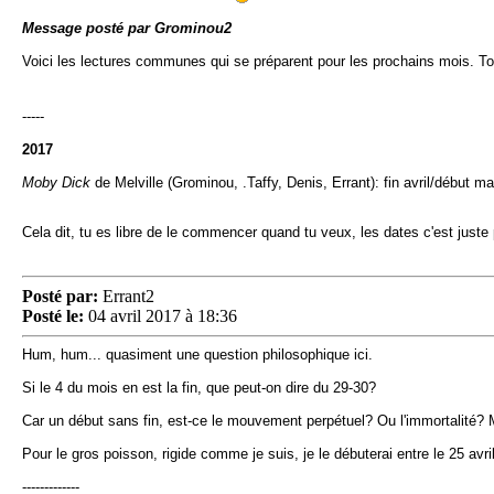
Message posté par Grominou2
Voici les lectures communes qui se préparent pour les prochains mois. Tous
-----
2017
Moby Dick
de Melville (Grominou, .Taffy, Denis, Errant): fin avril/début ma
Cela dit, tu es libre de le commencer quand tu veux, les dates c'est juste
Posté par:
Errant2
Posté le:
04 avril 2017 à 18:36
Hum, hum... quasiment une question philosophique ici.
Si le 4 du mois en est la fin, que peut-on dire du 29-30?
Car un début sans fin, est-ce le mouvement perpétuel? Ou l'immortalité? 
Pour le gros poisson, rigide comme je suis, je le débuterai entre le 25 avril
-------------