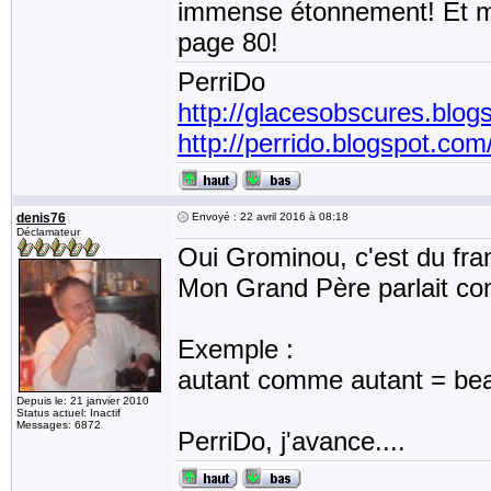
immense étonnement! Et ma
page 80!
PerriDo
http://glacesobscures.blog
http://perrido.blogspot.com
denis76
Envoyé : 22 avril 2016 à 08:18
Déclamateur
Oui Grominou, c'est du fran
Mon Grand Père parlait co
Exemple :
autant comme autant = beauc
Depuis le: 21 janvier 2010
Status actuel: Inactif
Messages: 6872
PerriDo, j'avance....