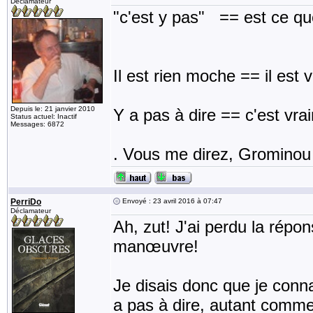
Déclamateur
"c'est y pas" == est ce qu
Il est rien moche == il est
Depuis le: 21 janvier 2010
Y a pas à dire == c'est vra
Status actuel: Inactif
Messages: 6872
. Vous me direz, Grominou e
PerriDo
Envoyé : 23 avril 2016 à 07:47
Déclamateur
Ah, zut! J'ai perdu la répo
manœuvre!
Je disais donc que je conna
a pas à dire, autant comme 