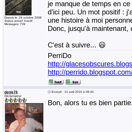
je manque de temps en ce
d'ici peu. Un mot positif : j
Depuis le: 24 octobre 2008
une histoire à moi personnel
Status actuel: Inactif
Messages: 739
Donc, jusqu'à maintenant, 
C'est à suivre... 😃
PerriDo
http://glacesobscures.blog
http://perrido.blogspot.com
denis76
Envoyé : 21 avril 2016 à 08:34
Déclamateur
Bon, alors tu es bien partie