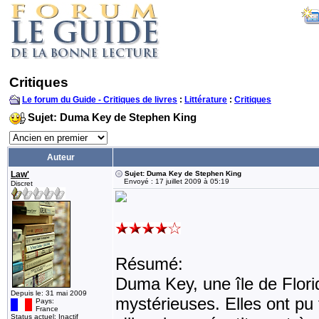
Critiques
Le forum du Guide - Critiques de livres
:
Littérature
:
Critiques
Sujet: Duma Key de Stephen King
Auteur
Law'
Sujet: Duma Key de Stephen King
Envoyé : 17 juillet 2009 à 05:19
Discret
Résumé:
Duma Key, une île de Flori
Depuis le: 31 mai 2009
mystérieuses. Elles ont pu 
Pays:
France
Status actuel: Inactif