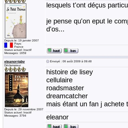
lesquels t'ont déçus partic
je pense qu'on eput le com
d'os...
Depuis le: 19 janvier 2007
Pays:
France
Status actuel: Inactif
Messages: 1659
eleanorrigby
Envoyé : 06 août 2009 à 09:48
Déclamateur
histoire de lisey
cellulaire
roadsmaster
dreamcatcher
mais étant un fan j achete 
Depuis le: 29 novembre 2007
Status actuel: Inactif
eleanor
Messages: 3794