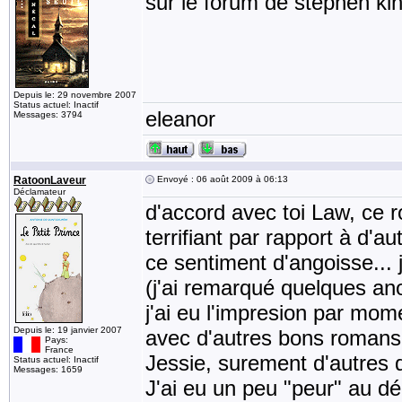
sur le forum de stephen ki
Depuis le: 29 novembre 2007
Status actuel: Inactif
eleanor
Messages: 3794
RatoonLaveur
Envoyé : 06 août 2009 à 06:13
Déclamateur
d'accord avec toi Law, ce ro
terrifiant par rapport à d'a
ce sentiment d'angoisse... 
(j'ai remarqué quelques anom
j'ai eu l'impresion par mom
Depuis le: 19 janvier 2007
avec d'autres bons roman
Pays:
France
Jessie, surement d'autres 
Status actuel: Inactif
Messages: 1659
J'ai eu un peu "peur" au déb