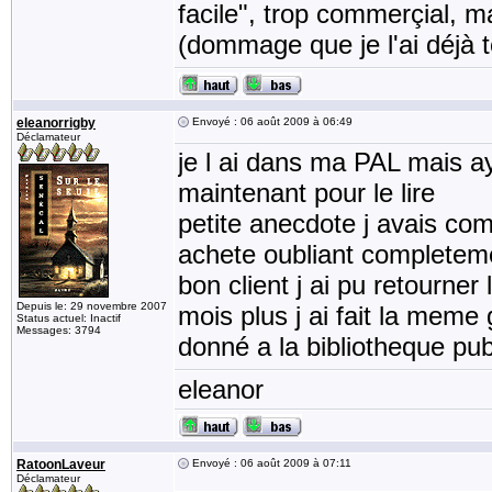
facile", trop commerçial, m
(dommage que je l'ai déjà 
eleanorrigby
Envoyé : 06 août 2009 à 06:49
Déclamateur
je l ai dans ma PAL mais ay
maintenant pour le lire
petite anecdote j avais comm
achete oubliant completeme
bon client j ai pu retourne
Depuis le: 29 novembre 2007
mois plus j ai fait la meme 
Status actuel: Inactif
Messages: 3794
donné a la bibliotheque pu
eleanor
RatoonLaveur
Envoyé : 06 août 2009 à 07:11
Déclamateur