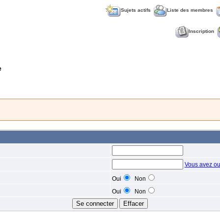
Sujets actifs
Liste des membres
Inscription
e
Vous avez ou
Oui
Non
Oui
Non