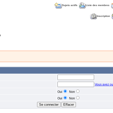
Sujets actifs
Liste des membres
Inscription
e
Vous avez ou
Oui
Non
Oui
Non