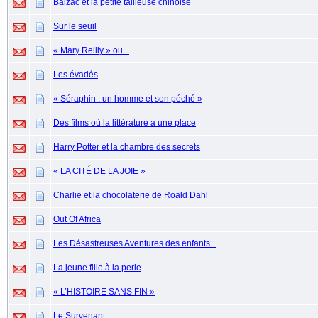
Balzac et la petite tailleuse chinoise
Sur le seuil
« Mary Reilly » ou...
Les évadés
« Séraphin : un homme et son péché »
Des films où la littérature a une place
Harry Potter et la chambre des secrets
« LA CITÉ DE LA JOIE »
Charlie et la chocolaterie de Roald Dahl
Out Of Africa
Les Désastreuses Aventures des enfants...
La jeune fille à la perle
« L’HISTOIRE SANS FIN »
Le Survenant