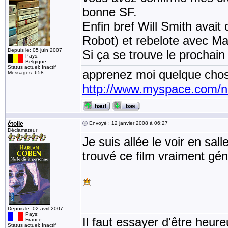
bonne SF.
Enfin bref Will Smith avait
Robot) et rebelote avec M
Depuis le: 05 juin 2007
Si ça se trouve le prochain 
Pays:
Belgique
Status actuel: Inactif
apprenez moi quelque chos
Messages: 658
http://www.myspace.com/
étoile
Envoyé : 12 janvier 2008 à 06:27
Déclamateur
Je suis allée le voir en sal
trouvé ce film vraiment géni
Depuis le: 02 avril 2007
Pays:
Il faut essayer d'être heur
France
Status actuel: Inactif