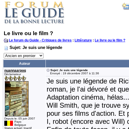
Le livre ou le film ?
Le forum du Guide - Critiques de livres
:
Littérature
:
Le livre ou le film ?
Sujet: Je suis une légende
Auteur
nuannaarpoq
Sujet: Je suis une légende
Envoyé : 19 décembre 2007 à 11:36
Déclamateur
Je suis une légende de Ric
roman, je l'ai dévoré et que
Adaptation cinéma, hélas..
Will Smith, que je trouve 
pour ses films d'action. Et
Depuis le: 05 juin 2007
I, robot (encore avec Will) 
Pays:
Belgique
Status actuel: Inactif