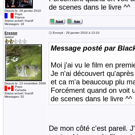
de scenes dans le livre ^^
Depuis le: 29 janvier 2010
Pays:
France
Status actuel: Inactif
Messages: 18
Erestor
Envoyé : 29 janvier 2010 à 13:10
Jaseur
Message posté par Blac
Moi j'ai vu le film en premi
Je n'ai découvert qu'après 
et ca m'a beaucoup plu mais
Depuis le: 13 novembre 2008
Pays:
Forcément quand on voit un
Canada
Status actuel: Inactif
de scenes dans le livre ^^
Messages: 52
De mon côté c'est pareil. J'