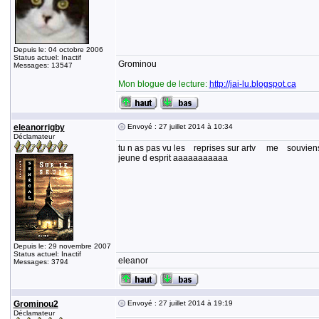
Depuis le: 04 octobre 2006
Status actuel: Inactif
Grominou
Messages: 13547
Mon blogue de lecture:
http://jai-lu.blogspot.ca
eleanorrigby
Envoyé : 27 juillet 2014 à 10:34
Déclamateur
tu n as pas vu les reprises sur artv me souviens q
jeune d esprit aaaaaaaaaaa
Depuis le: 29 novembre 2007
Status actuel: Inactif
eleanor
Messages: 3794
Grominou2
Envoyé : 27 juillet 2014 à 19:19
Déclamateur