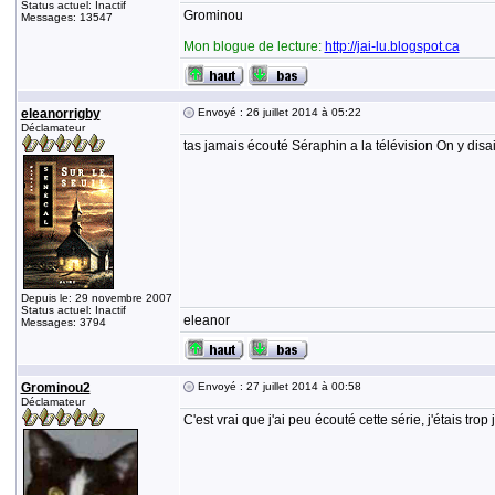
Status actuel: Inactif
Grominou
Messages: 13547
Mon blogue de lecture:
http://jai-lu.blogspot.ca
eleanorrigby
Envoyé : 26 juillet 2014 à 05:22
Déclamateur
tas jamais écouté Séraphin a la télévision On y disai
Depuis le: 29 novembre 2007
Status actuel: Inactif
eleanor
Messages: 3794
Grominou2
Envoyé : 27 juillet 2014 à 00:58
Déclamateur
C'est vrai que j'ai peu écouté cette série, j'étais trop