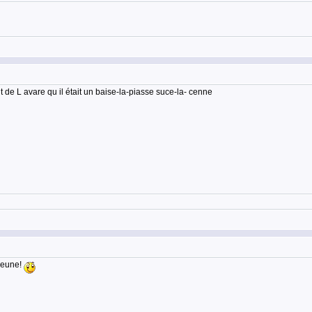
t de L avare qu il était un baise-la-piasse suce-la- cenne
 jeune!