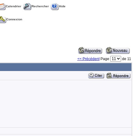
Calendrier
Rechercher
Aide
Connexion
<< Précédent
Page
de 11