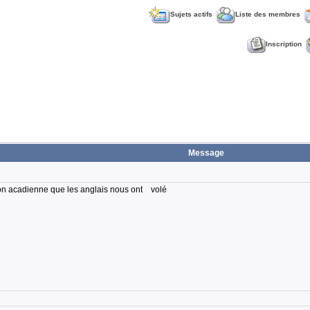
Sujets actifs
Liste des membres
Inscription
Message
gion acadienne que les anglais nous ont volé