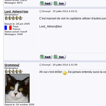
Status actuel: Inactif
Messages: 6872
Lord_Akhen@ton
Envoyé : 25 juillet 2014 à 03:21
Déclamateur
C'est marrant de voir le capitaine utiliser d'autres ju
Depuis le: 28 juin 2005
Lord_Akhen@ton
Pays:
France
Status actuel: Inactif
Messages: 2448
Grominou2
Envoyé : 26 juillet 2014 à 01:09
Déclamateur
Ah oui c'est drôle!
J'ai jamais entendu suce-la-ce
Depuis le: 04 octobre 2006