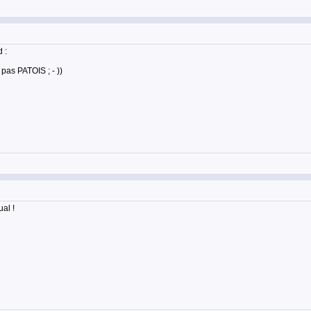
 :
as PATOIS ; - ))
al !