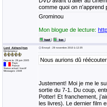
DVD avant d'aller au cinéma
comme quoi on n'apprend p
Grominou
Mon blogue de lecture:
htt
Lord_Akhen@ton
Envoyé : 29 novembre 2010 à 12:35
Déclamateur
Nous aurions dû réécouter 
Depuis le: 28 juin 2005
Pays:
France
Status actuel: Inactif
Messages: 2448
Justement! Moi je me le sui
sortie du 7-1. Du coup, ent
Potter! Et franchement, j'ai
les livres). Le dernier fil