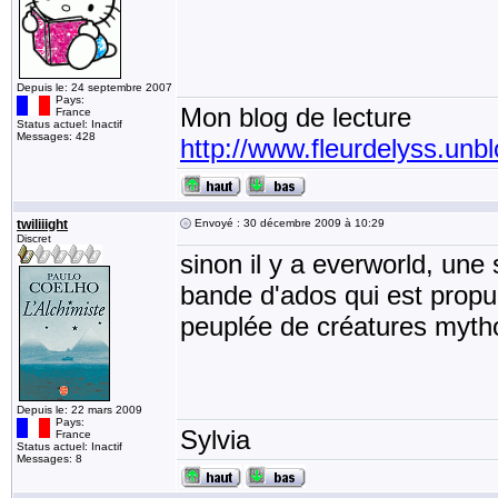
Depuis le: 24 septembre 2007
Pays:
Mon blog de lecture
France
Status actuel: Inactif
Messages: 428
http://www.fleurdelyss.unbl
twiliiight
Envoyé : 30 décembre 2009 à 10:29
Discret
sinon il y a everworld, une 
bande d'ados qui est propu
peuplée de créatures mytho
Depuis le: 22 mars 2009
Pays:
Sylvia
France
Status actuel: Inactif
Messages: 8