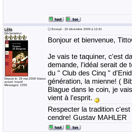
Lélia
Envoyé : 20 décembre 2009 à 12:41
Déclamateur
Bonjour et bienvenue, Titt
Je vais te taquiner, c'est 
demande, l'idéal serait de 
du " Club des Cinq " d'Enid
Depuis le: 28 mai 2008 Status
génération, la mienne! ( Bi
actuel: Inactif
Messages: 1550
Blague dans le coin, je vai
vient à l'esprit.
Respecter la tradition c'est
cendre! Gustav MAHLER