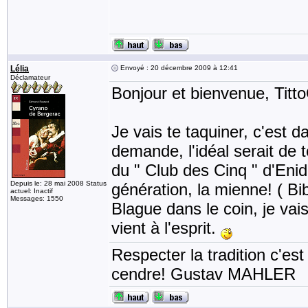
Lélia
Envoyé : 20 décembre 2009 à 12:41
Déclamateur
Bonjour et bienvenue, Titt
Je vais te taquiner, c'est 
demande, l'idéal serait de 
du " Club des Cinq " d'Enid
Depuis le: 28 mai 2008 Status
génération, la mienne! ( Bi
actuel: Inactif
Messages: 1550
Blague dans le coin, je vai
vient à l'esprit.
Respecter la tradition c'est
cendre! Gustav MAHLER