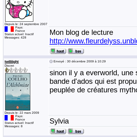
Depuis le: 24 septembre 2007
Pays:
Mon blog de lecture
France
Status actuel: Inactif
Messages: 428
http://www.fleurdelyss.unbl
twiliiight
Envoyé : 30 décembre 2009 à 10:29
Discret
sinon il y a everworld, une 
bande d'ados qui est propu
peuplée de créatures mytho
Depuis le: 22 mars 2009
Pays:
Sylvia
France
Status actuel: Inactif
Messages: 8