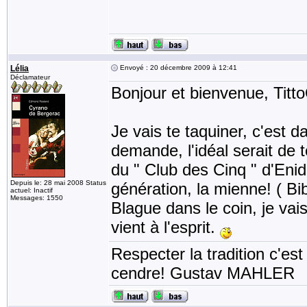
Lélia
Envoyé : 20 décembre 2009 à 12:41
Déclamateur
Bonjour et bienvenue, Titt
Je vais te taquiner, c'est 
demande, l'idéal serait de 
du " Club des Cinq " d'Enid
Depuis le: 28 mai 2008 Status
génération, la mienne! ( Bi
actuel: Inactif
Messages: 1550
Blague dans le coin, je vai
vient à l'esprit.
Respecter la tradition c'est
cendre! Gustav MAHLER