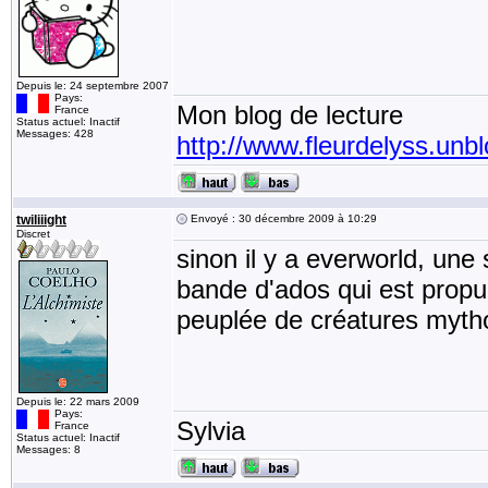
Depuis le: 24 septembre 2007
Pays:
Mon blog de lecture
France
Status actuel: Inactif
Messages: 428
http://www.fleurdelyss.unbl
twiliiight
Envoyé : 30 décembre 2009 à 10:29
Discret
sinon il y a everworld, une 
bande d'ados qui est propu
peuplée de créatures mytho
Depuis le: 22 mars 2009
Pays:
Sylvia
France
Status actuel: Inactif
Messages: 8