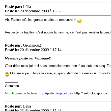
Posté par:
Lélia
Posté le:
20 décembre 2009 à 15:58
Ah, FabienneC, les grands esprits se rencontrent!
-------------
Respecter la tradition c'est nourrir la flamme, ce n'est pas vénérer la c
Posté par:
Grominou2
Posté le:
20 décembre 2009 à 17:14
Message posté par FabienneC
C'est drôle mais j'ai moi aussi immédiatement pensé au club des cinq. Fau
Moi aussi j'ai lu toute la série, au grand dam de ma mère qui trouvait ce
-------------
Grominou
Mon blogue de lecture:
http://jai-lu.blogspot.ca
- http://jai-lu.blogspot.ca
Posté par:
Lélia
Posté le:
23 décembre 2009 à 15:46