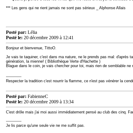
*** Les gens qui ne rient jamais ne sont pas sérieux _ Alphonse Allais
Posté par:
Lélia
Posté le:
20 décembre 2009 à 12:41
Bonjour et bienvenue, TittoO.
Je vais te taquiner, c'est dans ma nature, ne le prends pas mal: d'après ta
génération, la mienne! ( Bibliothèque Verte d'Hachette )
Blague dans le coin, je vais chercher pour toi, mais rien de semblable ne m
-------------
Respecter la tradition c'est nourrir la flamme, ce n'est pas vénérer la c
Posté par:
FabienneC
Posté le:
20 décembre 2009 à 13:34
C'est drôle mais j'ai moi aussi immédiatement pensé au club des cinq. Fau
-------------
Je lis parce qu'une seule vie ne me suffit pas.