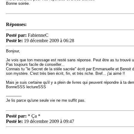
Bonne soirée.
Réponses:
Posté par:
FabienneC
Posté le:
19 décembre 2009 à 06:28
Bonjour,
Je vois que ton message est resté sans réponse. Peut être as tu trouvé un
Pas toujours facile de conseiller...
Connais tu "le Secret de la stèle sacrée" écrit par Emmanuelle et Benoit 
son mystère. C'est très bien écrit, fin, et très riche. Bref... j'ai aimé !!
Mais je suis certaine qu'il y a plein de livres qui peuvent répondre à ta d
BonneSSS lectureSSS
-------------
Je lis parce qu'une seule vie ne me suffit pas.
Posté par:
* Ça *
Posté le:
19 décembre 2009 à 09:47