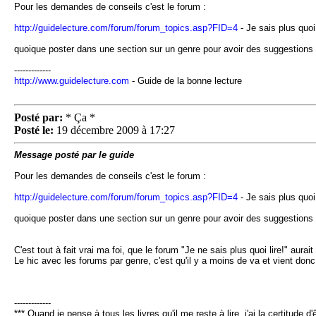
Pour les demandes de conseils c'est le forum :
http://guidelecture.com/forum/forum_topics.asp?FID=4
- Je sais plus quoi 
quoique poster dans une section sur un genre pour avoir des suggestions s
-------------
http://www.guidelecture.com
- Guide de la bonne lecture
Posté par:
* Ça *
Posté le:
19 décembre 2009 à 17:27
Message posté par le guide
Pour les demandes de conseils c'est le forum :
http://guidelecture.com/forum/forum_topics.asp?FID=4
- Je sais plus quoi 
quoique poster dans une section sur un genre pour avoir des suggestions s
C'est tout à fait vrai ma foi, que le forum "Je ne sais plus quoi lire!" aurait
Le hic avec les forums par genre, c'est qu'il y a moins de va et vient do
-------------
*** Quand je pense à tous les livres qu'il me reste à lire, j'ai la certitude