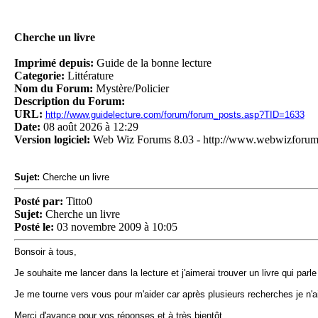
Cherche un livre
Imprimé depuis:
Guide de la bonne lecture
Categorie:
Littérature
Nom du Forum:
Mystère/Policier
Description du Forum:
URL:
http://www.guidelecture.com/forum/forum_posts.asp?TID=1633
Date:
08 août 2026 à 12:29
Version logiciel:
Web Wiz Forums 8.03 - http://www.webwizforu
Sujet:
Cherche un livre
Posté par:
Titto0
Sujet:
Cherche un livre
Posté le:
03 novembre 2009 à 10:05
Bonsoir à tous,
Je souhaite me lancer dans la lecture et j'aimerai trouver un livre qui pa
Je me tourne vers vous pour m'aider car après plusieurs recherches je n'ai
Merci d'avance pour vos réponses et à très bientôt.